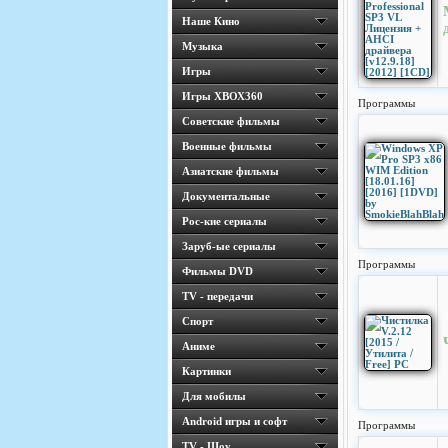
Наше Кино
Музыка
Игры
Игры ХВОХ360
Программы
Cоветские фильмы
Военные фильмы
Азиатские фильмы
Документальные
Рос-кие сериалы
Заруб-ые сериалы
Программы
Фильмы DVD
TV - передачи
Спорт
Аниме
Картинки
Для мобилы
Android игры и софт
Программы
TV - Шоу