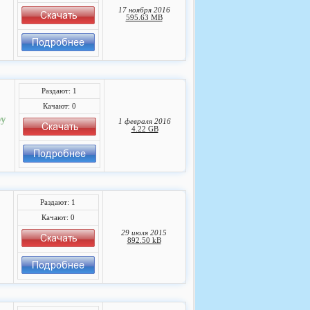
17 ноября 2016
595.63 MB
Раздают: 1
Качают: 0
by
1 февраля 2016
4.22 GB
Раздают: 1
Качают: 0
29 июля 2015
892.50 kB