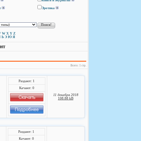
Книги и Журналы
е
Эротика
V
W
X
Y
Z
Ы
Ь
Э
Ю
Я
ент
Всего: 1 стр.
Раздают: 1
Качают: 0
11 декабря 2018
108.88 kB
Раздают: 1
Качают: 0