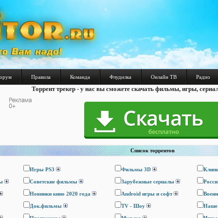
орум
Правила
Команда
Флудилка
Онлайн ТВ
Радио
Торрент трекер - у нас вы сможете скачать фильмы, игры, сериа
Список торрентов
Игры PS3
Фильмы 3D
Клип
ы
Cоветские фильмы
Зарубежные сериалы
Росси
Новинки кино 2020 года
Android игры и софт
Воен
Док.фильмы
TV - Шоу
Наше