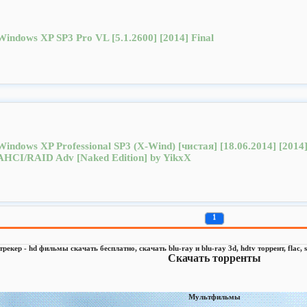
Windows XP SP3 Pro VL [5.1.2600] [2014] Final
Windows XP Professional SP3 (X-Wind) [чистая] [18.06.2014] [2014
AHCI/RAID Adv [Naked Edition] by YikxX
1
 трекер - hd фильмы скачать бесплатно, скачать blu-ray и blu-ray 3d, hdtv торрент, flac
Скачать торренты
Мультфильмы