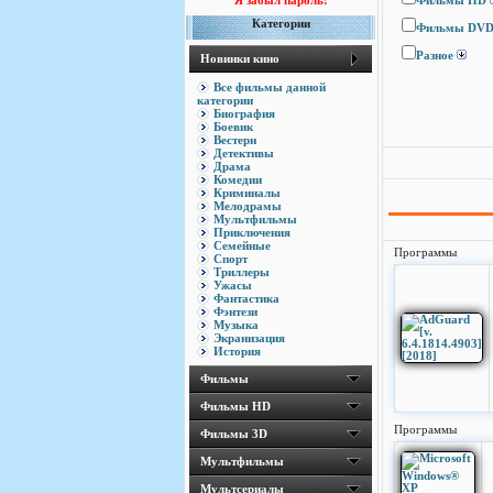
Я забыл пароль!
Фильмы HD
Категории
Фильмы DV
Разное
Новинки кино
Все фильмы данной
категории
Биография
Боевик
Вестерн
Детективы
Драма
Комедии
Криминалы
Мелодрамы
Мультфильмы
Приключения
Семейные
Программы
Спорт
Триллеры
Ужасы
Фантастика
Фэнтези
Музыка
Экранизация
История
Фильмы
Фильмы HD
Программы
Фильмы 3D
Мультфильмы
Мультсериалы