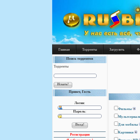
Главная
Торренты
Загрузить
Ф
Поиск торрентов
Торренты
Привет, Гость
Логин
:
Фильмы
Пароль
:
Мультсериал
Для мобилы
Картинки
Регистрация