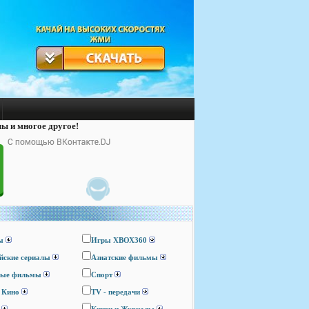
лы и многое другое!
ы
Игры ХВОХ360
йские сериалы
Азиатские фильмы
ные фильмы
Спорт
 Кино
TV - передачи