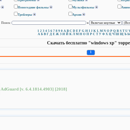
Программы
Музыка
Игры
D
Новогодние фильмы
Мультфильмы
Аним
Трейлеры
Архив
Поиск:
в
1
2
3
4
5
6
7
8
9
0
A
B
C
D
E
F
G
H
I
J
K
L
M
N
O
P
Q
R
S
T
U
А
Б
В
Г
Д
Е
Ж
З
И
Й
К
Л
М
Н
О
П
Р
С
Т
У
Ф
Х
Ц
Ч
Ш
Щ
Ъ
Скачать бесплатно "windows xp" торр
1
AdGuard [v. 6.4.1814.4903] [2018]