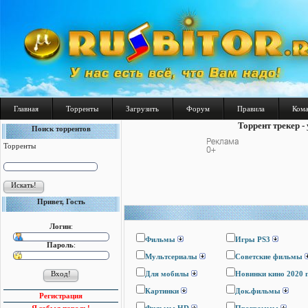
Главная
Торренты
Загрузить
Форум
Правила
Ком
Торрент трекер -
Поиск торрентов
Торренты
Привет, Гость
Логин
:
Фильмы
Игры PS3
Пароль
:
Мультсериалы
Cоветские фильмы
Для мобилы
Новинки кино 2020 
Картинки
Док.фильмы
Регистрация