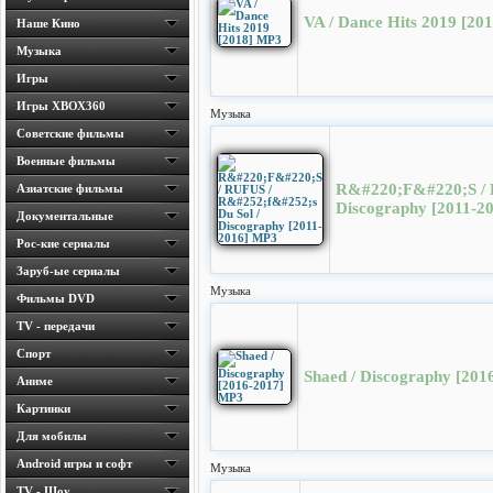
VA / Dance Hits 2019 [20
Наше Кино
Музыка
Игры
Игры ХВОХ360
Музыка
Cоветские фильмы
Военные фильмы
R&#220;F&#220;S / 
Азиатские фильмы
Discography [2011-2
Документальные
Рос-кие сериалы
Заруб-ые сериалы
Музыка
Фильмы DVD
TV - передачи
Спорт
Shaed / Discography [20
Аниме
Картинки
Для мобилы
Android игры и софт
Музыка
TV - Шоу