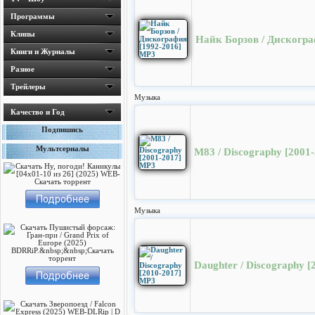
Программы
Клипы
Найк Борзов / Дискогра
Книги и Журналы
Разное
Трейлеры
Музыка
Качество и Год
Подпишись
Мультсериалы
M83 / Discography [2001
Музыка
Daughter / Discography 