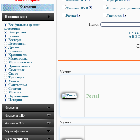
Я забыл пароль!
Фильмы HD
Программы
Категории
Фильмы DVD
Новогодние фильм
Разное
Трейлеры
Новинки кино
Все фильмы данной
Поиск:
категории
Биография
1
2
3
4
Боевик
А
Б
В
Вестерн
Детективы
С
Драма
Комедии
Криминалы
Мелодрамы
Мультфильмы
Приключения
Семейные
Музыка
Спорт
Триллеры
Ужасы
Фантастика
Фэнтези
Музыка
Portal
Экранизация
История
Фильмы
Фильмы HD
Музыка
Фильмы 3D
Мультфильмы
Мультсериалы