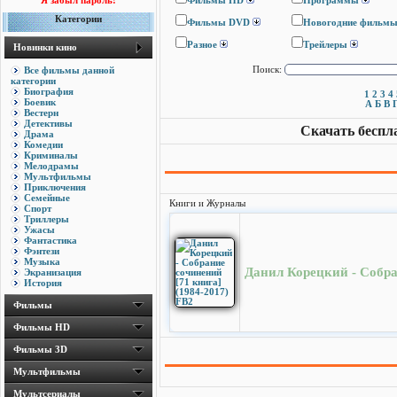
Я забыл пароль!
Фильмы HD
Программы
Категории
Фильмы DVD
Новогодние фильм
Разное
Трейлеры
Новинки кино
Все фильмы данной
Поиск:
категории
Биография
1
2
3
4
Боевик
А
Б
В
Вестерн
Детективы
Скачать беспл
Драма
Комедии
Криминалы
Мелодрамы
Мультфильмы
Приключения
Семейные
Книги и Журналы
Спорт
Триллеры
Ужасы
Фантастика
Фэнтези
Музыка
Данил Корецкий - Собра
Экранизация
История
Фильмы
Фильмы HD
Фильмы 3D
Мультфильмы
Мультсериалы