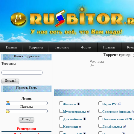
Главная
Торренты
Загрузить
Форум
Правила
Ком
Торрент трекер -
Поиск торрентов
Торренты
Привет, Гость
Логин
:
Фильмы
Игры PS3
Пароль
:
Мультсериалы
Cоветские фильмы
Для мобилы
Новинки кино 2020 
Картинки
Док.фильмы
Регистрация