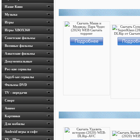
Наше Кино
Музыка
Игры
Игры ХВОХ360
Cоветские фильмы
Военные фильмы
Азиатские фильмы
Документальные
Рос-кие сериалы
Заруб-ые сериалы
Фильмы DVD
TV - передачи
Спорт
Аниме
Картинки
Для мобилы
Android игры и софт
TV - Шоу