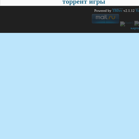
торрент игры
Powered by
TBDev
v2.1.12
Yu
карт