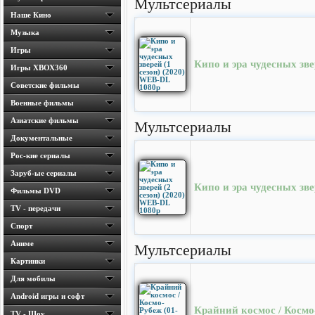
Мультсериалы
Наше Кино
Музыка
Игры
Кипо и эра чудесных зве
Игры ХВОХ360
Cоветские фильмы
Военные фильмы
Азиатские фильмы
Мультсериалы
Документальные
Рос-кие сериалы
Заруб-ые сериалы
Кипо и эра чудесных зве
Фильмы DVD
TV - передачи
Спорт
Аниме
Мультсериалы
Картинки
Для мобилы
Android игры и софт
Крайний космос / Космо-
TV - Шоу