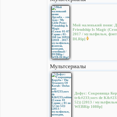
Мой маленький пони: Дру
Friendship Is Magic (Cезо
2017 / мультфильм, фэн
DLRip]
Мультсериалы
Дофус: Сокровища Керуб
tr&#233;sors de K&#233
52)) [2013 / мультфиль
WEBRip 1080p]