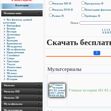
Я забыл пароль!
Фильмы HD
Программы
Категории
Фильмы DVD
Новогодние фильм
Новинки кино
Разное
Трейлеры
Все фильмы данной
категории
Поиск:
Биография
Боевик
1
2
3
4
Вестерн
А
Б
В
Детективы
Драма
Скачать бесплат
Комедии
Криминалы
Мелодрамы
Мультфильмы
Приключения
1
Семейные
Спорт
Триллеры
Ужасы
Фантастика
Мультсериалы
Фэнтези
Музыка
Экранизация
История
Фильмы
Утиные истории (01-02 
Фильмы HD
Фильмы 3D
Мультфильмы
Мультсериалы