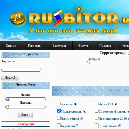
Главная
Торренты
Загрузить
Форум
Правила
Ком
Торрент трекер -
Поиск торрентов
Торренты
Привет, Гость
Логин
:
Пароль
:
Фильмы
Игры PS3
Мультсериалы
Cоветские фильмы
Для мобилы
Новинки кино 2020 
Регистрация
Картинки
Док.фильмы