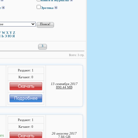
Книги и Журналы
е
Эротика
V
W
X
Y
Z
Ы
Ь
Э
Ю
Я
3
Всего: 3 стр.
Раздают: 1
Качают: 0
13 сентября 2017
890.44 MB
Раздают: 1
Качают: 0
26 августа 2017
es
7.66 GB