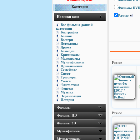
Я забыл пароль!
Фильмы HD
Категории
Фильмы DV
Разное
Новинки кино
Все фильмы данной
категории
Биография
Боевик
Вестерн
Детективы
Драма
Комедии
Криминалы
Мелодрамы
Мультфильмы
Разное
Приключения
Семейные
Спорт
Триллеры
Ужасы
Фантастика
Фэнтези
Музыка
Экранизация
История
Фильмы
Разное
Фильмы HD
Фильмы 3D
Мультфильмы
Мультсериалы