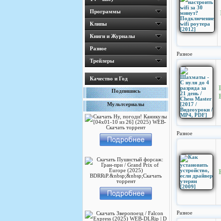
Программы
Клипы
Книги и Журналы
Разное
Разное
Трейлеры
Качество и Год
Подпишись
Мультсериалы
Разное
Разное