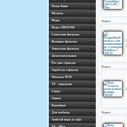
Наше Кино
Музыка
Игры
Разное
Игры ХВОХ360
Cоветские фильмы
Военные фильмы
Азиатские фильмы
Документальные
Рос-кие сериалы
Разное
Заруб-ые сериалы
Фильмы DVD
TV - передачи
Спорт
Аниме
Картинки
Для мобилы
Разное
Android игры и софт
TV - Шоу