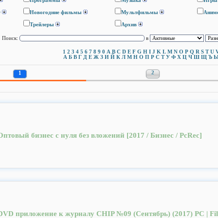
Программы
Музыка
Игры
D
Новогодние фильмы
Мультфильмы
Аним
Трейлеры
Архив
Поиск:
в
1
2
3
4
5
6
7
8
9
0
A
B
C
D
E
F
G
H
I
J
K
L
M
N
O
P
Q
R
S
T
U
А
Б
В
Г
Д
Е
Ж
З
И
Й
К
Л
М
Н
О
П
Р
С
Т
У
Ф
Х
Ц
Ч
Ш
Щ
Ъ
1
2
Оптовый бизнес с нуля без вложений [2017 / Бизнес / PcRec]
DVD приложение к журналу CHIP №09 (Сентябрь) (2017) PC | Fil