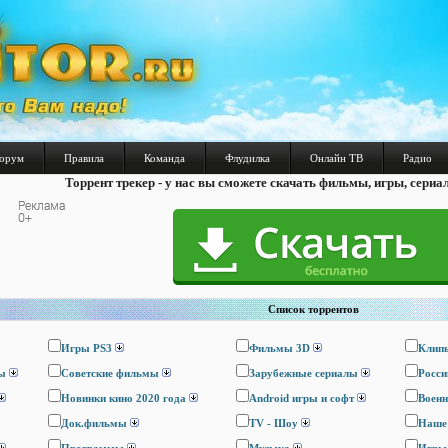
орум
Правила
Команда
Флудилка
Онлайн ТВ
Радио
Торрент трекер - у нас вы сможете скачать фильмы, игры, сериа
Список торрентов
Игры PS3
Фильмы 3D
Клип
ы
Cоветские фильмы
Зарубежные сериалы
Росси
Новинки кино 2020 года
Android игры и софт
Воен
Док.фильмы
TV - Шоу
Наше