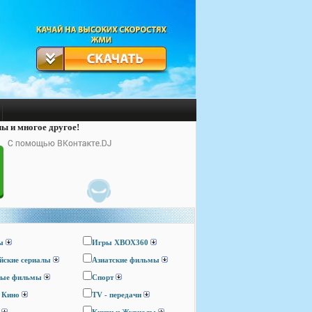
лы и многое другое!
ы
Игры ХВОХ360
йские сериалы
Азиатские фильмы
ные фильмы
Спорт
 Кино
TV - передачи