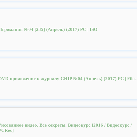
Игромания №04 [235] (Апрель) (2017) PC | ISO
DVD приложение к журналу CHIP №04 (Апрель) (2017) PC | Files
Рисованное видео. Все секреты. Видеокурс [2016 / Видеокурс /
PCRec]