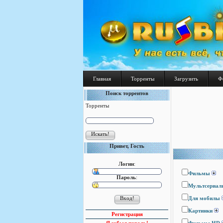
Главная
Торренты
Загрузить
Ф
Поиск торрентов
Торренты
Привет, Гость
Логин
:
Фильмы
Пароль
:
Мультсериал
Для мобилы
Картинки
Регистрация