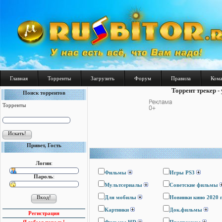
Главная
Торренты
Загрузить
Форум
Правила
Ком
Торрент трекер -
Поиск торрентов
Торренты
Привет, Гость
Логин
:
Фильмы
Игры PS3
Пароль
:
Мультсериалы
Cоветские фильмы
Для мобилы
Новинки кино 2020 
Картинки
Док.фильмы
Регистрация