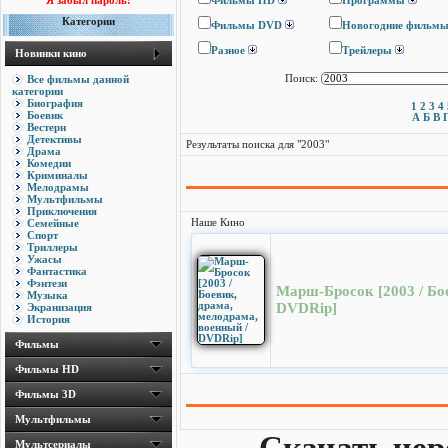
Я забыл пароль!
Фильмы HD
Программы
Категории
Фильмы DVD
Новогодние фильм
Разное
Трейлеры
Новинки кино
Все фильмы данной
Поиск:
категории
Биография
1
2
3
4
Боевик
А
Б
В
Вестерн
Детективы
Результаты поиска для "2003"
Драма
Комедии
Криминалы
Мелодрамы
Мультфильмы
Приключения
Семейные
Наше Кино
Спорт
Триллеры
Ужасы
Фантастика
Фэнтези
Марш-Бросок [2003 / Бо
Музыка
DVDRip]
Экранизация
История
Фильмы
Фильмы HD
Фильмы 3D
Мультфильмы
Мультсериалы