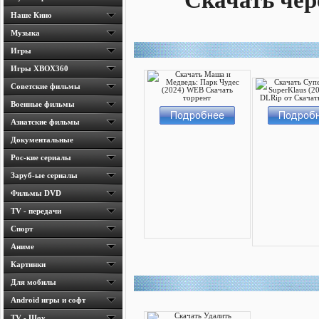
Скачать чер
Наше Кино
Музыка
Игры
Игры ХВОХ360
Cоветские фильмы
Военные фильмы
Азиатские фильмы
Документальные
Рос-кие сериалы
Заруб-ые сериалы
Фильмы DVD
TV - передачи
Спорт
Аниме
Картинки
Для мобилы
Android игры и софт
TV - Шоу