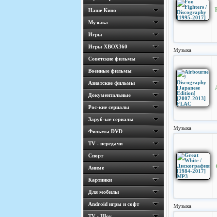
Наше Кино
Музыка
Игры
Игры ХВОХ360
Музыка
Cоветские фильмы
Военные фильмы
Азиатские фильмы
Документальные
Рос-кие сериалы
Заруб-ые сериалы
Музыка
Фильмы DVD
TV - передачи
Спорт
Аниме
Картинки
Для мобилы
Android игры и софт
Музыка
TV - Шоу