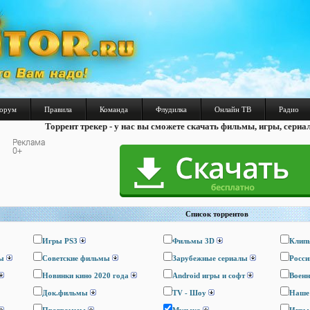
орум
Правила
Команда
Флудилка
Онлайн ТВ
Радио
Торрент трекер - у нас вы сможете скачать фильмы, игры, сериа
Список торрентов
Игры PS3
Фильмы 3D
Клип
ы
Cоветские фильмы
Зарубежные сериалы
Росси
Новинки кино 2020 года
Android игры и софт
Воен
Док.фильмы
TV - Шоу
Наше