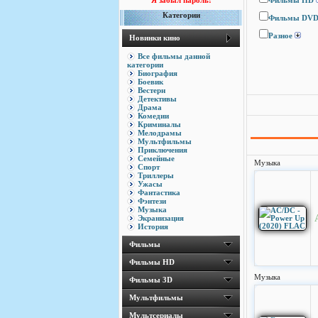
Я забыл пароль!
Фильмы HD
Категории
Фильмы DV
Разное
Новинки кино
Все фильмы данной
категории
Биография
Боевик
Вестерн
Детективы
Драма
Комедии
Криминалы
Мелодрамы
Мультфильмы
Приключения
Семейные
Музыка
Спорт
Триллеры
Ужасы
Фантастика
Фэнтези
Музыка
Экранизация
История
Фильмы
Фильмы HD
Музыка
Фильмы 3D
Мультфильмы
Мультсериалы