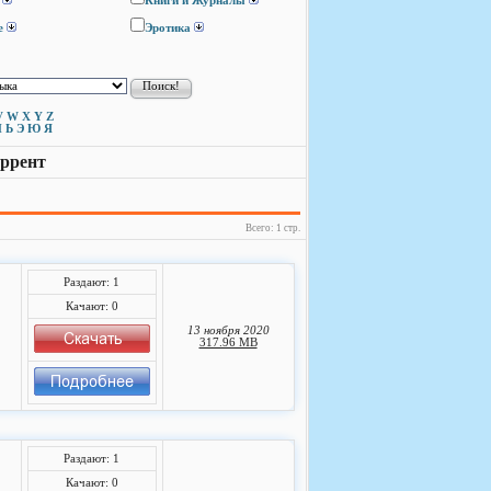
Книги и Журналы
е
Эротика
V
W
X
Y
Z
Ы
Ь
Э
Ю
Я
оррент
Всего: 1 стр.
Раздают: 1
Качают: 0
13 ноября 2020
317.96 MB
Раздают: 1
Качают: 0