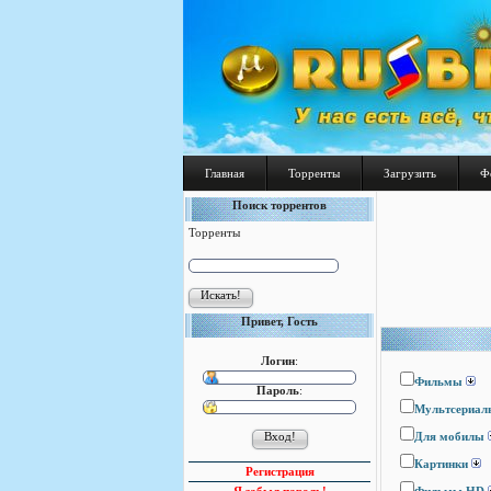
Главная
Торренты
Загрузить
Ф
Поиск торрентов
Торренты
Привет, Гость
Логин
:
Фильмы
Пароль
:
Мультсериал
Для мобилы
Картинки
Регистрация