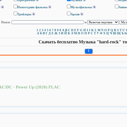
Программы
Музыка
Игры
D
Новогодние фильмы
Мультфильмы
Аним
Трейлеры
Архив
Поиск:
в
1
2
3
4
5
6
7
8
9
0
A
B
C
D
E
F
G
H
I
J
K
L
M
N
O
P
Q
R
S
T
U
А
Б
В
Г
Д
Е
Ж
З
И
Й
К
Л
М
Н
О
П
Р
С
Т
У
Ф
Х
Ц
Ч
Ш
Щ
Ъ
Скачать бесплатно Музыка "hard-rock" т
1
AC/DC - Power Up (2020) FLAC