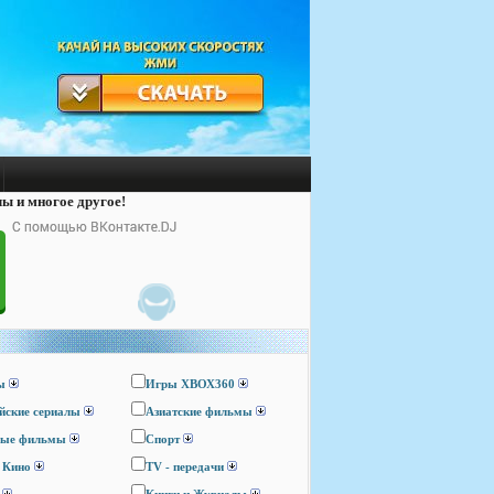
лы и многое другое!
ы
Игры ХВОХ360
йские сериалы
Азиатские фильмы
ные фильмы
Спорт
 Кино
TV - передачи