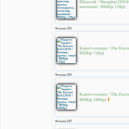
Шанхай / Shanghai [2010
военный / BDRip 720p]
Фильмы HD
Каратэ-пацан / The Karat
BDRip 720p]
Фильмы HD
Каратэ-пацан / The Karat
BDRip 1080p]
Фильмы HD