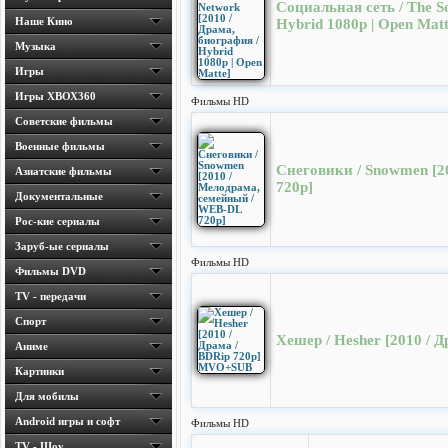
Социальная сеть / The So
Наше Кино
Hybrid 1080p | Open Matt
Музыка
Игры
Игры ХВОХ360
Фильмы HD
Cоветские фильмы
Военные фильмы
Снеговики / Snowmen [2
Азиатские фильмы
720p]
Документальные
Рос-кие сериалы
Заруб-ые сериалы
Фильмы HD
Фильмы DVD
TV - передачи
Спорт
Хешер / Hesher [2010 /
Аниме
Картинки
Для мобилы
Android игры и софт
Фильмы HD
TV - Шоу