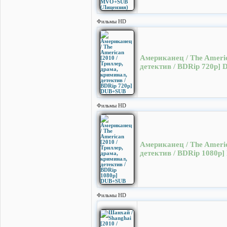
Фильмы HD
Американец / The Americ
детектив / BDRip 720p]
Фильмы HD
Американец / The Americ
детектив / BDRip 1080p
Фильмы HD