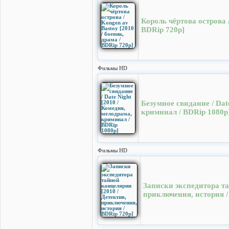
Король чёртова острова /
BDRip 720p]
Фильмы HD
Безумное свидание / Dat
криминал / BDRip 1080p
Фильмы HD
Записки экспедитора та
приключения, история /