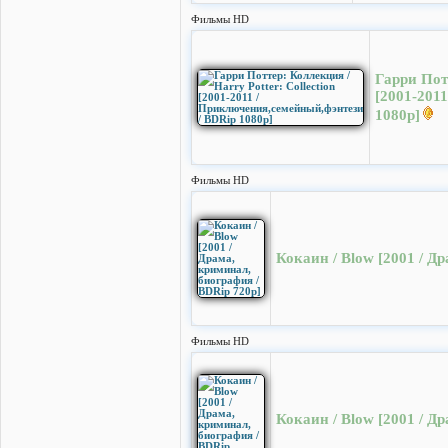
Фильмы HD
Гарри Потт
[2001-201
1080p]
Фильмы HD
Кокаин / Blow [2001 / Д
Фильмы HD
Кокаин / Blow [2001 / Д