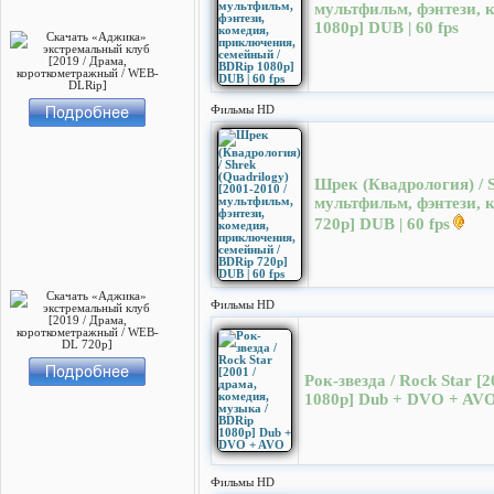
мультфильм, фэнтези, 
1080p] DUB | 60 fps
Фильмы HD
Шрек (Квадрология) / S
мультфильм, фэнтези, 
720p] DUB | 60 fps
Фильмы HD
Рок-звезда / Rock Star [
1080p] Dub + DVO + AV
Фильмы HD