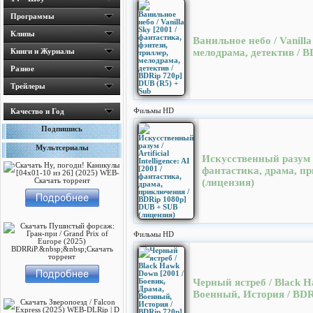
Программы
Клипы
Ванильное небо / Vanilla
Книги и Журналы
мелодрама, детектив / B
Разное
Трейлеры
Качество и Год
Фильмы HD
Подпишись
Мультсериалы
Искусственный разум / A
фантастика, драма, п
(лицензия)
Фильмы HD
Черный ястреб / Black H
Военный, История / BD