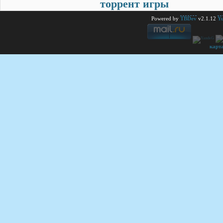
торрент игры
Powered by
TBDev
v2.1.12
Yu
карт