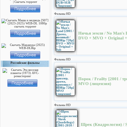
Фильмы HD
Ничья земля / No Man's 
DVO + MVO + Original +
Фильмы HD
Российские фильмы
Порок / Frailty [2001 / 
MVO (лицензия)
Фильмы HD
Шрек (Квадрология) / S