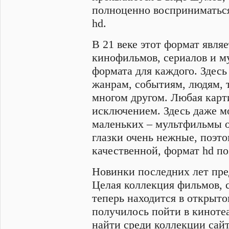
полноценно восприниматься
hd.
В 21 веке этот формат явл
кинофильмов, сериалов и м
формата для каждого. Здес
жанрам, событиям, людям, т
многом другом. Любая карт
исключением. Здесь даже 
маленьких – мультфильмы о
глазки очень нежные, поэт
качественной, формат hd по
Новинки последних лет пре
Целая коллекция фильмов, 
теперь находится в открыто
получилось пойти в киноте
найти среди коллекции сайт