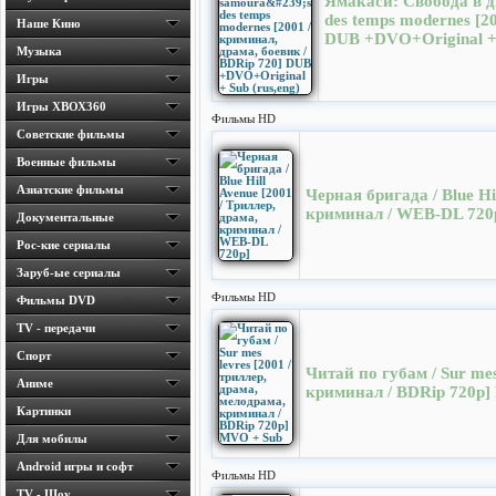
Ямакаси: Свобода в д
des temps modernes [2
Наше Кино
DUB +DVO+Original + 
Музыка
Игры
Игры ХВОХ360
Фильмы HD
Cоветские фильмы
Военные фильмы
Азиатские фильмы
Черная бригада / Blue Hi
криминал / WEB-DL 720
Документальные
Рос-кие сериалы
Заруб-ые сериалы
Фильмы HD
Фильмы DVD
TV - передачи
Спорт
Читай по губам / Sur mes
Аниме
криминал / BDRip 720p]
Картинки
Для мобилы
Android игры и софт
Фильмы HD
TV - Шоу