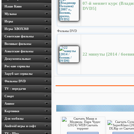
07-й меняет курс (Влади
Наше Кино
DVD5]
Музыка
Игры
Игры ХВОХ360
Фильмы DVD
Cоветские фильмы
Военные фильмы
Азиатские фильмы
22 минуты [2014 / боеви
Документальные
Рос-кие сериалы
Заруб-ые сериалы
Фильмы DVD
TV - передачи
Спорт
Аниме
Картинки
Для мобилы
Android игры и софт
TV - Шоу