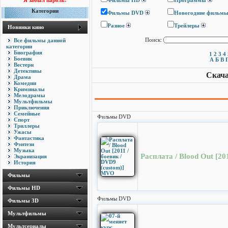
Я забыл пароль!
Фильмы HD
Программы
Категории
Фильмы DVD
Новогодние фильм
Разное
Трейлеры
Новинки кино
Все фильмы данной
Поиск:
категории
Биография
1
2
3
4
Боевик
А
Б
В
Вестерн
Детективы
Скача
Драма
Комедии
Криминалы
Мелодрамы
Мультфильмы
Приключения
Семейные
Фильмы DVD
Спорт
Триллеры
Ужасы
Фантастика
Фэнтези
Музыка
Расплата / Blood Out [2
Экранизация
История
Фильмы
Фильмы HD
Фильмы DVD
Фильмы 3D
Мультфильмы
Мультсериалы