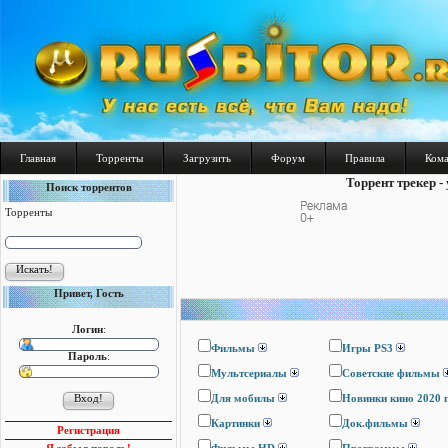
Главная
Торренты
Загрузить
Форум
Правила
Ком
Торрент трекер -
Поиск торрентов
Торренты
Привет, Гость
Логин
:
Фильмы
Игры PS3
Пароль
:
Мультсериалы
Cоветские фильмы
Для мобилы
Новинки кино 2020 
Картинки
Док.фильмы
Регистрация