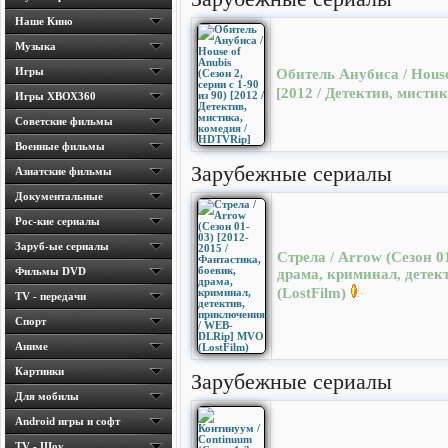
Наше Кино
Музыка
Игры
Обитель Анубиса / House 
[2012 / Детектив, мисти
Игры ХВОХ360
Cоветские фильмы
Военные фильмы
Зарубежные сериалы
Азиатские фильмы
Документальные
Рос-кие сериалы
Заруб-ые сериалы
Стрела / Arrow (Сезон 0
Фильмы DVD
драма, криминал, дете
(LostFilm)
TV - передачи
Спорт
Аниме
Картинки
Зарубежные сериалы
Для мобилы
Android игры и софт
TV - Шоу