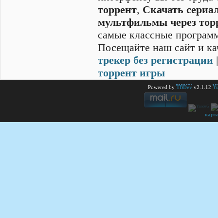
торрент
,
Скачать cериал
мультфильмы через тор
самые классные программ
Посещайте наш сайт и ка
трекер без регистрации
торрент игры
Powered by
TBDev
v2.1.12
Yu
карт