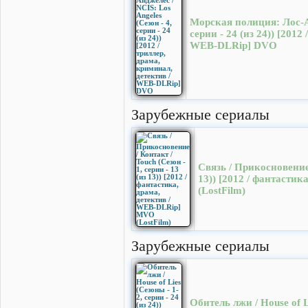
Морская полиция: Лос-Ан
серии - 24 (из 24)) [2012
WEB-DLRip] DVO
Зарубежные сериалы
Связь / Прикосновение /
13)) [2012 / фантасти
(LostFilm)
Зарубежные сериалы
Обитель лжи / House of Li