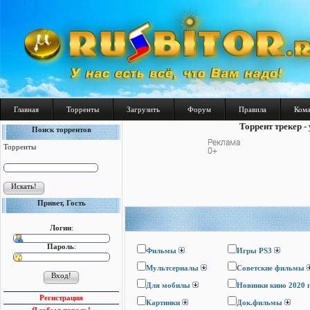
Главная
Торренты
Загрузить
Форум
Правила
Ком
Торрент трекер -
Поиск торрентов
Торренты
Привет, Гость
Логин
:
Пароль
:
Фильмы
Игры PS3
Мультсериалы
Cоветские фильмы
Для мобилы
Новинки кино 2020 
Регистрация
Картинки
Док.фильмы