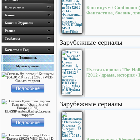
Континуум / Continuum (С
Программы
Фантастика, боевик, тр
Клипы
Книги и Журналы
Разное
Трейлеры
Зарубежные сериалы
Качество и Год
Подпишись
Мультсериалы
Пустая корона / The Holl
[2012 / драма, история
Зарубежные сериалы
Элементарно / Elementary 