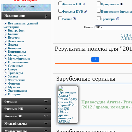
Я забыл пароль!
Фильмы HD
Программы
Категории
Фильмы DVD
Новогодние фильм
Новинки кино
Разное
Трейлеры
Все фильмы данной
категории
Поиск:
Биография
Боевик
1
2
3
4
Вестерн
А
Б
В
Детективы
Драма
Результаты поиска для "20
Комедии
Криминалы
Мелодрамы
Мультфильмы
1
Приключения
Семейные
Спорт
Триллеры
Ужасы
Зарубежные сериалы
Фантастика
Фэнтези
Музыка
Экранизация
История
Фильмы
Правосудие Агаты / Praw
[2012 / драма, комедия /
Фильмы HD
Фильмы 3D
Мультфильмы
Зарубежные сериалы
Мультсериалы