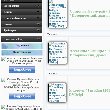
Программы
Сумрачный самурай / The
Клипы
/ Исторический, драма
Книги и Журналы
Разное
Трейлеры
Фильмы
Качество и Год
Подпишись
Ассасины / Убийцы / The 
Мультсериалы
Исторический, драма /
Фильмы
Я король / I m King [20
DVDrip]