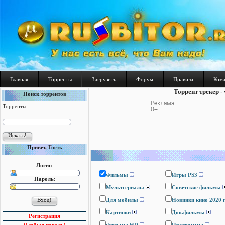
Главная
Торренты
Загрузить
Форум
Правила
Ком
Торрент трекер -
Поиск торрентов
Торренты
Привет, Гость
Логин
:
Фильмы
Игры PS3
Пароль
:
Мультсериалы
Cоветские фильмы
Для мобилы
Новинки кино 2020 
Картинки
Док.фильмы
Регистрация