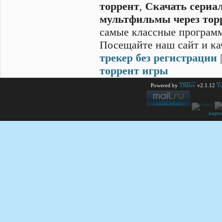
торрент
,
Скачать cериал
мультфильмы через тор
самые классные программ
Посещайте наш сайт и ка
трекер без регистрации
торрент игры
Powered by
TBDev
v2.1.12
Yu
карт