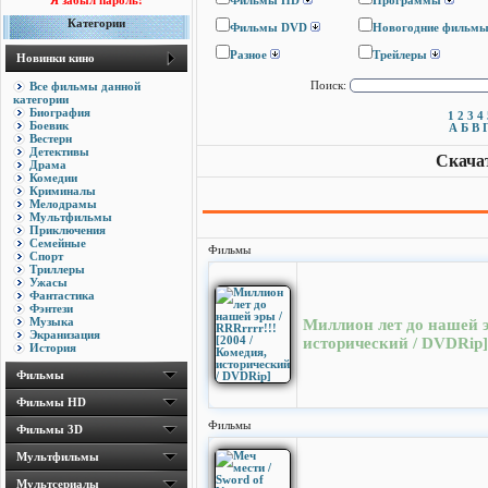
Я забыл пароль!
Фильмы HD
Программы
Категории
Фильмы DVD
Новогодние фильм
Разное
Трейлеры
Новинки кино
Все фильмы данной
Поиск:
категории
Биография
1
2
3
4
Боевик
А
Б
В
Вестерн
Детективы
Скача
Драма
Комедии
Криминалы
Мелодрамы
Мультфильмы
Приключения
Семейные
Фильмы
Спорт
Триллеры
Ужасы
Фантастика
Фэнтези
Музыка
Миллион лет до нашей эр
Экранизация
исторический / DVDRip]
История
Фильмы
Фильмы HD
Фильмы
Фильмы 3D
Мультфильмы
Мультсериалы