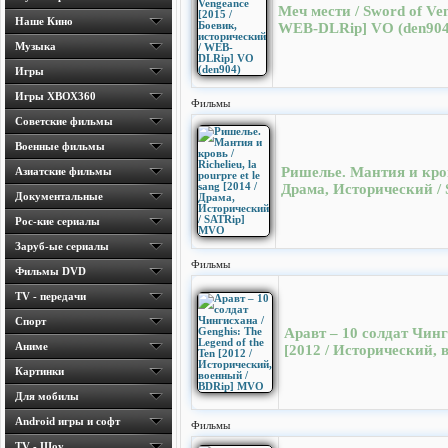
Меч мести / Sword of Ve
Наше Кино
WEB-DLRip] VO (den904
Музыка
Игры
Игры ХВОХ360
Фильмы
Cоветские фильмы
Военные фильмы
Ришелье. Мантия и кровь 
Азиатские фильмы
Драма, Исторический /
Документальные
Рос-кие сериалы
Заруб-ые сериалы
Фильмы
Фильмы DVD
TV - передачи
Спорт
Аравт – 10 солдат Чинги
Аниме
[2012 / Исторический,
Картинки
Для мобилы
Android игры и софт
Фильмы
TV - Шоу