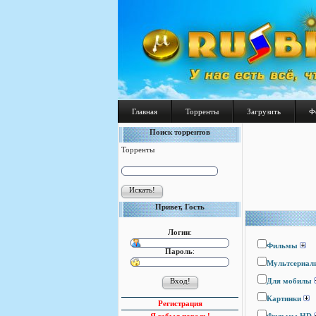
Главная
Торренты
Загрузить
Ф
Поиск торрентов
Торренты
Привет, Гость
Логин
:
Фильмы
Пароль
:
Мультсериал
Для мобилы
Картинки
Регистрация