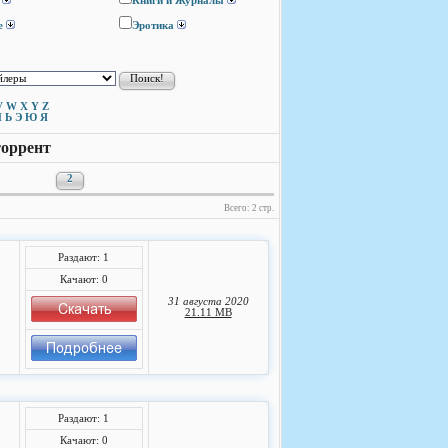
Книги и Журналы
е
Эротика
V
W
X
Y
Z
Ы
Ь
Э
Ю
Я
торрент
2
Всего: 2 стр.
Раздают: 1
Качают: 0
31 августа 2020
21.11 MB
Раздают: 1
Качают: 0