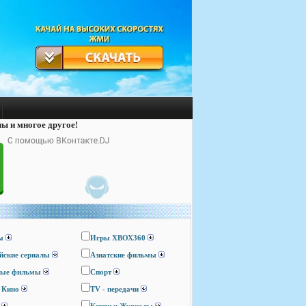
лы и многое другое!
ы
Игры ХВОХ360
йские сериалы
Азиатские фильмы
ные фильмы
Спорт
 Кино
TV - передачи