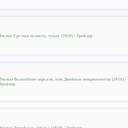
Фильм Где моя челюсть, чувак (2020) | Трейлер
Фильм Волшебное зеркало, или Двойные неприятности (2019) |
Трейлер
Фильм Думай как собака (2020) | Трейлер