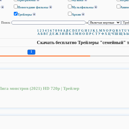
Программы
Музыка
Игры
D
Новогодние фильмы
Мультфильмы
Аним
Трейлеры
Архив
Поиск:
в
1
2
3
4
5
6
7
8
9
0
A
B
C
D
E
F
G
H
I
J
K
L
M
N
O
P
Q
R
S
T
U
А
Б
В
Г
Д
Е
Ж
З
И
Й
К
Л
М
Н
О
П
Р
С
Т
У
Ф
Х
Ц
Ч
Ш
Щ
Ъ
Скачать бесплатно Трейлеры "семейный" 
1
Лига монстров (2021) HD 720p | Трейлер