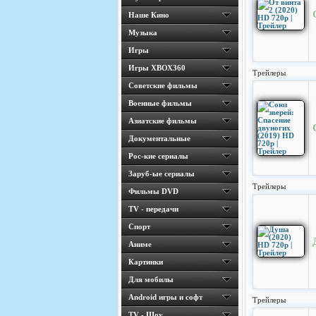
Наше Кино
Музыка
Игры
Игры ХВОХ360
Трейлеры
Cоветские фильмы
Военные фильмы
Азиатские фильмы
Документальные
Рос-кие сериалы
Заруб-ые сериалы
Трейлеры
Фильмы DVD
TV - передачи
Спорт
Аниме
Картинки
Для мобилы
Android игры и софт
Трейлеры
TV - Шоу