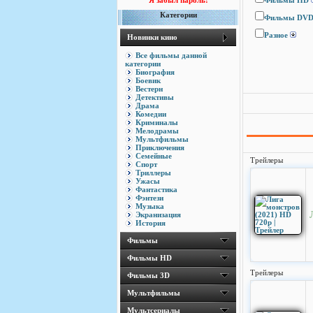
Я забыл пароль!
Фильмы HD
Категории
Фильмы DV
Разное
Новинки кино
Все фильмы данной
категории
Биография
Боевик
Вестерн
Детективы
Драма
Комедии
Криминалы
Мелодрамы
Мультфильмы
Приключения
Семейные
Трейлеры
Спорт
Триллеры
Ужасы
Фантастика
Фэнтези
Музыка
Экранизация
История
Фильмы
Фильмы HD
Трейлеры
Фильмы 3D
Мультфильмы
Мультсериалы