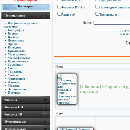
Я забыл пароль!
Фильмы HD
Программы
Категории
Фильмы DVD
Новогодние фильм
Разное
Трейлеры
Новинки кино
Все фильмы данной
Поиск:
категории
Биография
1
2
3
4
Боевик
А
Б
В
Вестерн
Детективы
Ск
Драма
Комедии
Криминалы
Мелодрамы
Мультфильмы
Приключения
Семейные
Игры
Спорт
Триллеры
Ужасы
Фантастика
Фэнтези
Музыка
[Сборник] Сборник игр д
Экранизация
пиратка]
История
Фильмы
Фильмы HD
Игры
Фильмы 3D
Мультфильмы
Мультсериалы