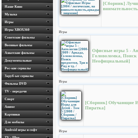
[Сборник] Лучш
Наше Кино
внимательность
Музыка
Игры
Игры ХВОХ360
Игры
Cоветские фильмы
Военные фильмы
Офисные игры 5 - Ан
Азиатские фильмы
Головоломка, Поиск п
Документальные
Неофициальный]
Рос-кие сериалы
Заруб-ые сериалы
Игры
Фильмы DVD
TV - передачи
Спорт
[Сборник] Обучающие Иг
Аниме
Пиратка]
Картинки
Для мобилы
Android игры и софт
Игры
TV - Шоу