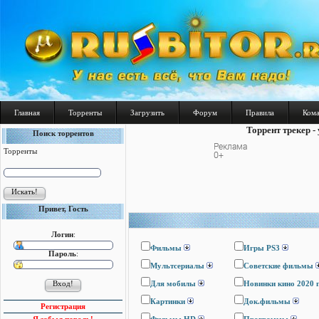
Главная
Торренты
Загрузить
Форум
Правила
Ком
Торрент трекер -
Поиск торрентов
Торренты
Привет, Гость
Логин
:
Фильмы
Игры PS3
Пароль
:
Мультсериалы
Cоветские фильмы
Для мобилы
Новинки кино 2020 
Картинки
Док.фильмы
Регистрация