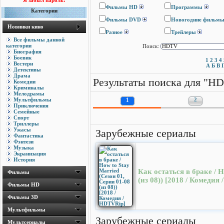
Я забыл пароль!
Фильмы HD
Программы
Категории
Фильмы DVD
Новогодние фильм
Новинки кино
Разное
Трейлеры
Все фильмы данной
категории
Поиск:
Биография
Боевик
1
2
3
4
Вестерн
А
Б
В
Детективы
Драма
Результаты поиска для "H
Комедии
Криминалы
Мелодрамы
Мультфильмы
1
2
Приключения
Семейные
Спорт
Триллеры
Ужасы
Зарубежные сериалы
Фантастика
Фэнтези
Музыка
Экранизация
История
Как остаться в браке / H
Фильмы
(из 08)) [2018 / Комедия
Фильмы HD
Фильмы 3D
Мультфильмы
Зарубежные сериалы
Мультсериалы