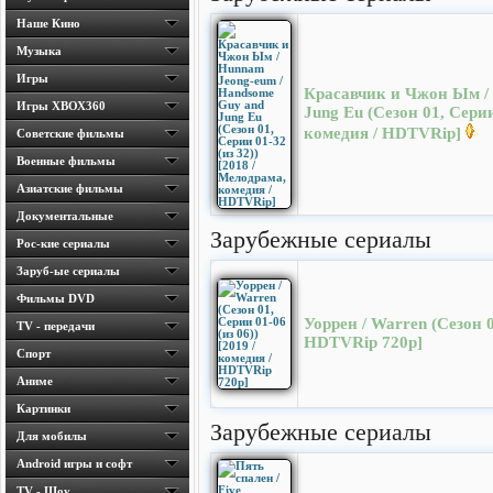
Наше Кино
Музыка
Игры
Красавчик и Чжон Ым /
Игры ХВОХ360
Jung Eu (Сезон 01, Серии
комедия / HDTVRip]
Cоветские фильмы
Военные фильмы
Азиатские фильмы
Документальные
Зарубежные сериалы
Рос-кие сериалы
Заруб-ые сериалы
Фильмы DVD
Уоррен / Warren (Сезон 0
TV - передачи
HDTVRip 720p]
Спорт
Аниме
Картинки
Зарубежные сериалы
Для мобилы
Android игры и софт
TV - Шоу