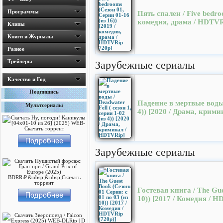
Программы
Пять спален / Five bedro
комедия, драма / HDTVR
Клипы
Книги и Журналы
Разное
Трейлеры
Зарубежные сериалы
Качество и Год
Подпишись
Падение в мертвые воды /
Мультсериалы
4)) [2020 / Драма, крим
Зарубежные сериалы
Гостевая книга / The Gue
10)) [2017 / Комедия / H