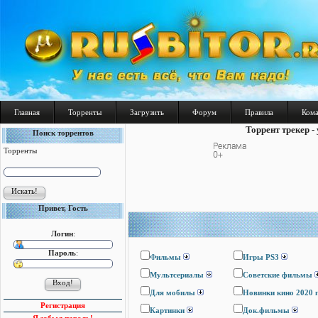
Главная
Торренты
Загрузить
Форум
Правила
Ком
Торрент трекер -
Поиск торрентов
Торренты
Привет, Гость
Логин
:
Пароль
:
Фильмы
Игры PS3
Мультсериалы
Cоветские фильмы
Для мобилы
Новинки кино 2020 
Регистрация
Картинки
Док.фильмы