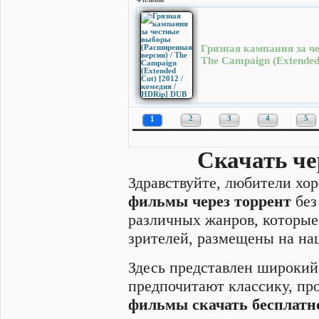
Грязная кампания за ч
The Campaign (Extended
1
2
3
4
5
Скачать че
Здравствуйте, любители хо
фильмы через торрент
без
различных жанров, которые
зрителей, размещены на на
Здесь представлен широкий
предпочитают классику, п
фильмы скачать бесплатн