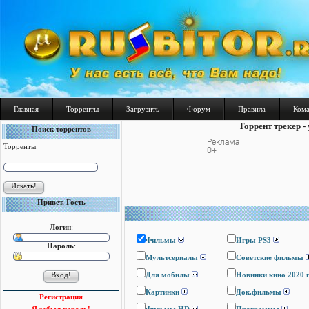
Главная
Торренты
Загрузить
Форум
Правила
Ком
Торрент трекер -
Поиск торрентов
Торренты
Привет, Гость
Логин
:
Фильмы
Игры PS3
Пароль
:
Мультсериалы
Cоветские фильмы
Для мобилы
Новинки кино 2020 
Картинки
Док.фильмы
Регистрация