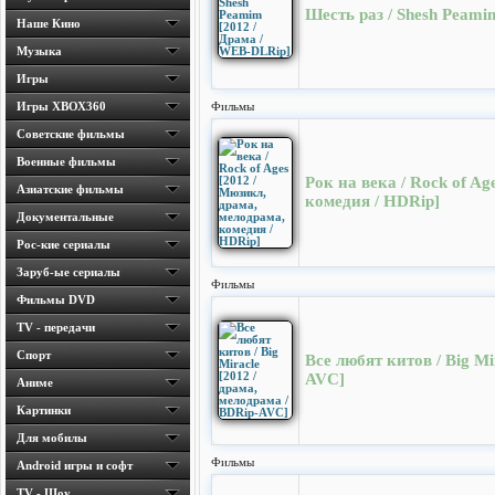
Шесть раз / Shesh Peami
Наше Кино
Музыка
Игры
Игры ХВОХ360
Фильмы
Cоветские фильмы
Военные фильмы
Рок на века / Rock of Ag
Азиатские фильмы
комедия / HDRip]
Документальные
Рос-кие сериалы
Заруб-ые сериалы
Фильмы
Фильмы DVD
TV - передачи
Спорт
Все любят китов / Big Mi
AVC]
Аниме
Картинки
Для мобилы
Фильмы
Android игры и софт
TV - Шоу