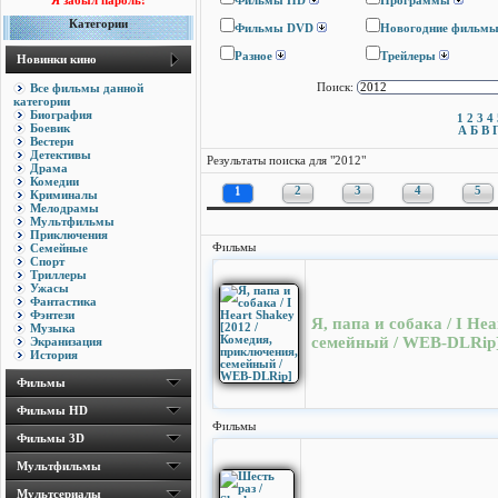
Я забыл пароль!
Фильмы HD
Программы
Категории
Фильмы DVD
Новогодние фильм
Разное
Трейлеры
Новинки кино
Все фильмы данной
Поиск:
категории
Биография
1
2
3
4
Боевик
А
Б
В
Вестерн
Детективы
Результаты поиска для "2012"
Драма
Комедии
1
2
3
4
5
Криминалы
Мелодрамы
Мультфильмы
Приключения
Семейные
Фильмы
Спорт
Триллеры
Ужасы
Фантастика
Фэнтези
Я, папа и собака / I He
Музыка
семейный / WEB-DLRip
Экранизация
История
Фильмы
Фильмы HD
Фильмы
Фильмы 3D
Мультфильмы
Мультсериалы