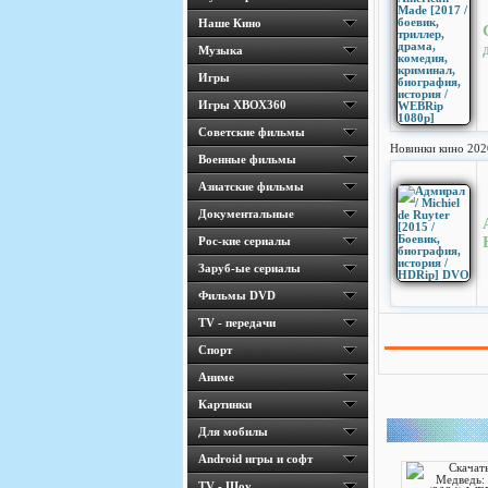
Наше Кино
Музыка
Игры
Игры ХВОХ360
Cоветские фильмы
Новинки кино 202
Военные фильмы
Азиатские фильмы
Документальные
Рос-кие сериалы
Заруб-ые сериалы
Фильмы DVD
TV - передачи
Спорт
Аниме
Картинки
Для мобилы
Android игры и софт
TV - Шоу