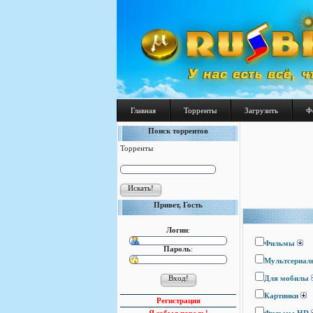
Главная
Торренты
Загрузить
Ф
Поиск торрентов
Торренты
Привет, Гость
Логин
:
Фильмы
Пароль
:
Мультсериал
Для мобилы
Картинки
Регистрация