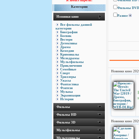
Я забыл пароль!
Фильмы HD
Категории
Фильмы DV
Разное
Новинки кино
Все фильмы данной
категории
Биография
Боевик
Вестерн
Детективы
Драма
Комедии
Криминалы
Мелодрамы
Мультфильмы
Приключения
Семейные
Новинки кино 202
Спорт
Триллеры
Ужасы
Фантастика
Фэнтези
Музыка
Экранизация
История
Фильмы
Фильмы HD
Новинки кино 202
Фильмы 3D
Мультфильмы
Мультсериалы