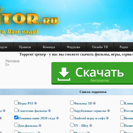
орум
Правила
Команда
Флудилка
Онлайн ТВ
Радио
Торрент трекер - у нас вы сможете скачать фильмы, игры, сериа
Список торрентов
Игры PS3
Фильмы 3D
Клип
ы
Cоветские фильмы
Зарубежные сериалы
Росси
Новинки кино 2020 года
Android игры и софт
Воен
Док.фильмы
TV - Шоу
Наше