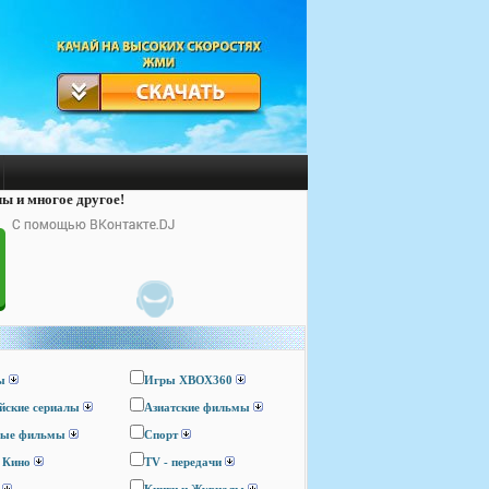
лы и многое другое!
ы
Игры ХВОХ360
йские сериалы
Азиатские фильмы
ные фильмы
Спорт
 Кино
TV - передачи