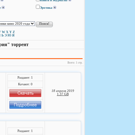
Книги и Журналы
е
Эротика
V
W
X
Y
Z
Ы
Ь
Э
Ю
Я
рия" торрент
Всего: 1 стр.
Раздают: 1
Качают: 0
18 апреля 2019
1.37 GB
Раздают: 1