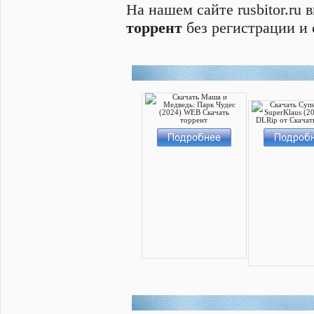
На нашем сайте rusbitor.ru
торрент
без регистрации и 