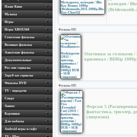
комедия / Bl
Наше Кино
(Bridesmaids.
Музыка
Игры
Игры ХВОХ360
Фильмы HD
Cоветские фильмы
Военные фильмы
Азиатские фильмы
Охотники за головами / H
криминал / BDRip 1080p
Документальные
Рос-кие сериалы
Заруб-ые сериалы
Фильмы DVD
Фильмы HD
TV - передачи
Спорт
Аниме
Форсаж 5 (Расширенная в
фантастика, триллер, д
Картинки
(лицензия)
Для мобилы
Android игры и софт
TV - Шоу