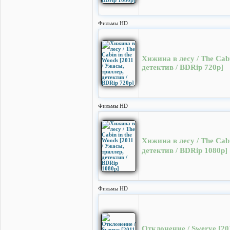
Фильмы HD
Хижина в лесу / The Cabi
детектив / BDRip 720p]
Фильмы HD
Хижина в лесу / The Cabi
детектив / BDRip 1080p]
Фильмы HD
Отклонение / Swerve [201