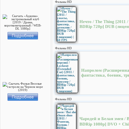
Фильмы HD
Нечто / The Thing [2011 
BDRip 720p] DUB (лиценз
Фильмы HD
Напролом (Расширенная 
фантастика, боевик, тр
Фильмы HD
Чародей и Белая змея / B
BDRip 1080p] DVO + Chi