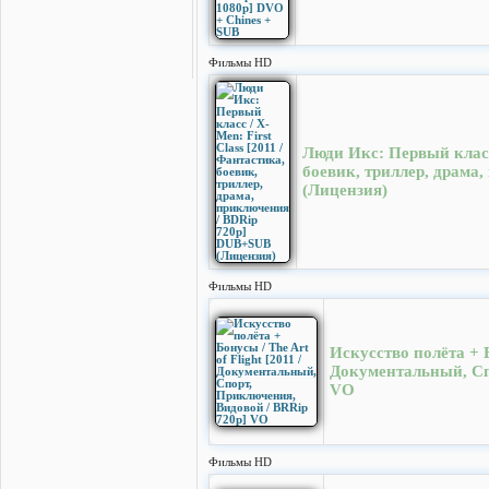
Фильмы HD
Люди Икс: Первый класс 
боевик, триллер, драма
(Лицензия)
Фильмы HD
Искусство полёта + Бо
Документальный, Сп
VO
Фильмы HD