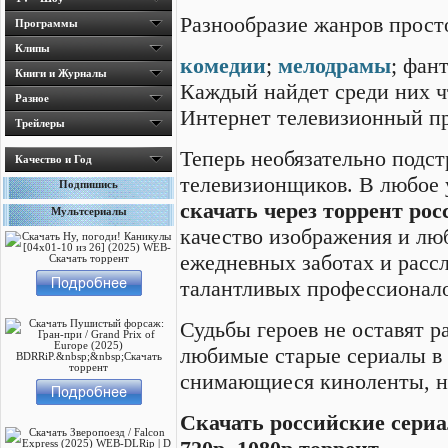
Разнообразие жанров просто
Программы
Клипы
комедии
;
мелодрамы
; фан
Книги и Журналы
Каждый найдет среди них ч
Разное
Интернет телевизионный пр
Трейлеры
Теперь необязательно подс
Качество и Год
телевизионщиков. В любое 
Подпишись
скачать через торрент ро
Мультсериалы
качество изображения и лю
ежедневных заботах и расс
талантливых профессионало
Судьбы героев не оставят р
любимые старые сериалы в 
снимающиеся киноленты, но
Cкачать российские сери