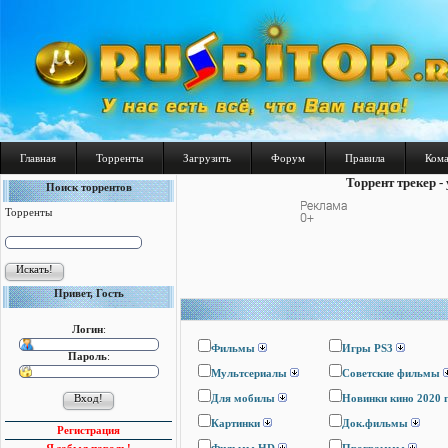
Главная
Торренты
Загрузить
Форум
Правила
Ком
Торрент трекер -
Поиск торрентов
Торренты
Привет, Гость
Логин
:
Фильмы
Игры PS3
Пароль
:
Мультсериалы
Cоветские фильмы
Для мобилы
Новинки кино 2020 
Картинки
Док.фильмы
Регистрация