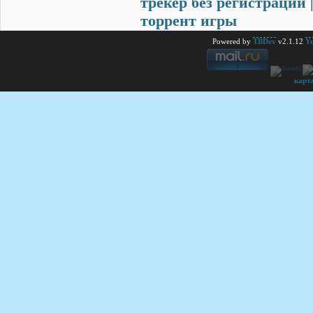
трекер без регистрации
торрент игры
Powered by
TBDev
v2.1.12
Yu
карт