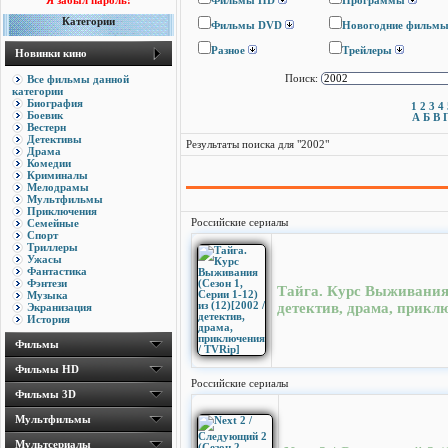
Я забыл пароль!
Фильмы HD
Программы
Категории
Фильмы DVD
Новогодние фильм
Разное
Трейлеры
Новинки кино
Все фильмы данной
Поиск:
категории
Биография
1
2
3
4
Боевик
А
Б
В
Вестерн
Детективы
Результаты поиска для "2002"
Драма
Комедии
Криминалы
Мелодрамы
Мультфильмы
Приключения
Семейные
Российские сериалы
Спорт
Триллеры
Ужасы
Фантастика
Фэнтези
Тайга. Курс Выживания (
Музыка
детектив, драма, приклю
Экранизация
История
Фильмы
Фильмы HD
Российские сериалы
Фильмы 3D
Мультфильмы
Мультсериалы