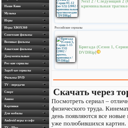
Next 2 / Следующий 2 (С
криминальная трагико
Наше Кино
Музыка
Игры
Игры ХВОХ360
Российские сериалы
Cоветские фильмы
Военные фильмы
Бригада (Сезон 1, Серии 
Азиатские фильмы
DVDRip]
Документальные
Рос-кие сериалы
Заруб-ые сериалы
Фильмы DVD
TV - передачи
Скачать через то
Спорт
Аниме
Посмотреть сериал – отличн
Картинки
физического труда. Кинема
Для мобилы
день появляются все новые
Android игры и софт
уже полюбившихся картин.
TV - Шоу