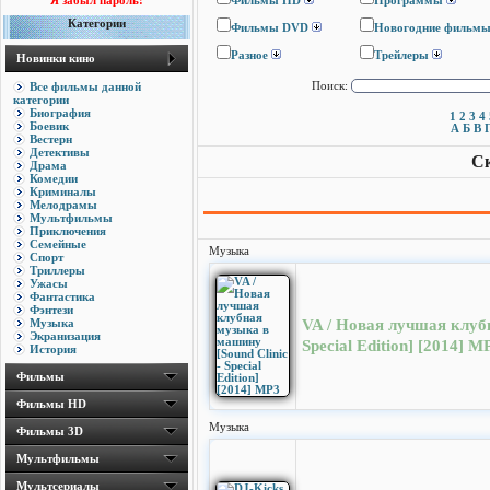
Я забыл пароль!
Фильмы HD
Программы
Категории
Фильмы DVD
Новогодние фильм
Разное
Трейлеры
Новинки кино
Все фильмы данной
Поиск:
категории
Биография
1
2
3
4
Боевик
А
Б
В
Вестерн
Детективы
Ск
Драма
Комедии
Криминалы
Мелодрамы
Мультфильмы
Приключения
Семейные
Музыка
Спорт
Триллеры
Ужасы
Фантастика
Фэнтези
Музыка
VA / Новая лучшая клубн
Экранизация
Special Edition] [2014] M
История
Фильмы
Фильмы HD
Музыка
Фильмы 3D
Мультфильмы
Мультсериалы