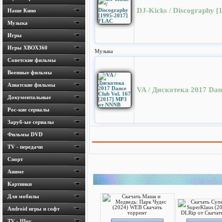
DJ-Kicks / Discography 
Наше Кино
Музыка
Игры
Игры ХВОХ360
Музыка
Cоветские фильмы
Военные фильмы
Азиатские фильмы
VA / Дискотека 2017 Dan
Документальные
Рос-кие сериалы
Заруб-ые сериалы
Фильмы DVD
TV - передачи
Спорт
Аниме
Картинки
Для мобилы
Android игры и софт
TV - Шоу