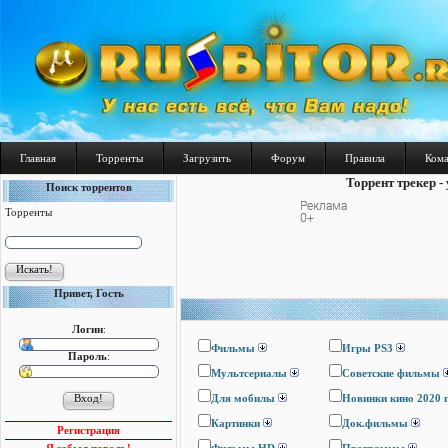
Главная
Торренты
Загрузить
Форум
Правила
Ком
Торрент трекер -
Поиск торрентов
Торренты
Привет, Гость
Логин
:
Фильмы
Игры PS3
Пароль
:
Мультсериалы
Cоветские фильмы
Для мобилы
Новинки кино 2020 
Картинки
Док.фильмы
Регистрация