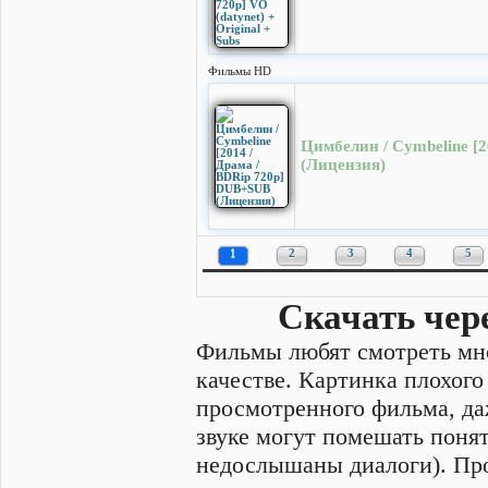
Фильмы HD
Цимбелин / Cymbeline [
(Лицензия)
1
2
3
4
5
Скачать чер
Фильмы любят смотреть мно
качестве. Картинка плохого
просмотренного фильма, да
звуке могут помешать поня
недослышаны диалоги). Про