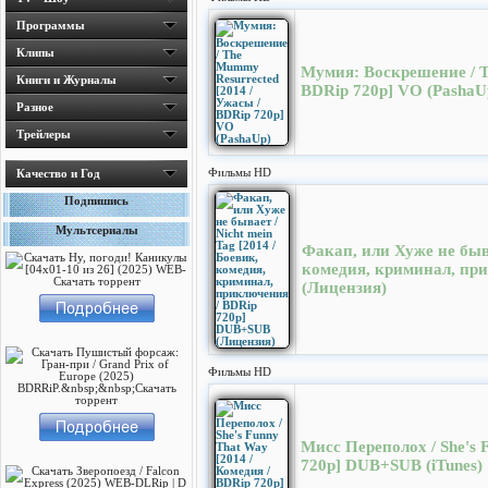
Программы
Клипы
Мумия: Воскрешение / T
Книги и Журналы
BDRip 720p] VO (PashaU
Разное
Трейлеры
Качество и Год
Фильмы HD
Подпишись
Мультсериалы
Факап, или Хуже не быва
комедия, криминал, пр
(Лицензия)
Фильмы HD
Мисс Переполох / She's 
720p] DUB+SUB (iTunes)