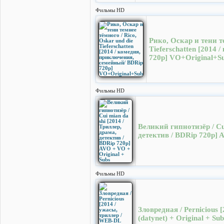
Фильмы HD
Рико, Оскар и тени те
Tieferschatten [2014
720p] VO+Original+S
Фильмы HD
Великий гипнотизёр / Cui
детектив / BDRip 720p] 
Фильмы HD
Зловредная / Pernicious
(datynet) + Original + Sub