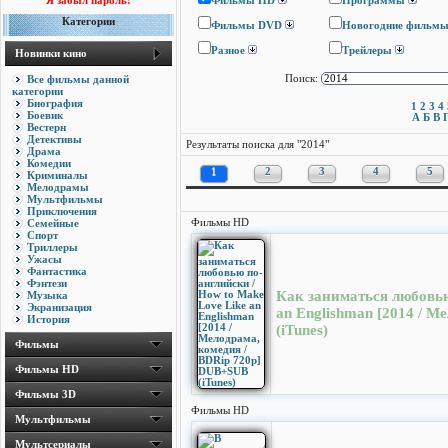
Я забыл пароль!
Фильмы HD
Программы
Категории
Фильмы DVD
Новогодние фильм
Разное
Трейлеры
Новинки кино
Все фильмы данной
Поиск:
категории
Биография
1
2
3
4
Боевик
А
Б
В
Вестерн
Детективы
Результаты поиска для "2014"
Драма
Комедии
1
2
3
4
5
Криминалы
Мелодрамы
Мультфильмы
Приключения
Семейные
Фильмы HD
Спорт
Триллеры
Ужасы
Фантастика
Фэнтези
Как заниматься любовью
Музыка
Экранизация
an Englishman [2014 / 
История
(iTunes)
Фильмы
Фильмы HD
Фильмы 3D
Фильмы HD
Мультфильмы
Мультсериалы