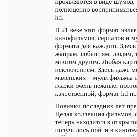
проявляются в виде шумов, 
полноценно восприниматься
hd.
В 21 веке этот формат явл
кинофильмов, сериалов и м
формата для каждого. Здес
жанрам, событиям, людям, т
многом другом. Любая карт
исключением. Здесь даже 
маленьких – мультфильмы о
глазки очень нежные, поэт
качественной, формат hd по
Новинки последних лет пре
Целая коллекция фильмов, 
теперь находится в открыто
получилось пойти в киноте