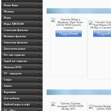
Наше Кино
Музыка
Игры
Игры ХВОХ360
Cоветские фильмы
Военные фильмы
Азиатские фильмы
Документальные
Рос-кие сериалы
Заруб-ые сериалы
Фильмы DVD
TV - передачи
Спорт
Аниме
Картинки
Для мобилы
Android игры и софт
TV - Шоу