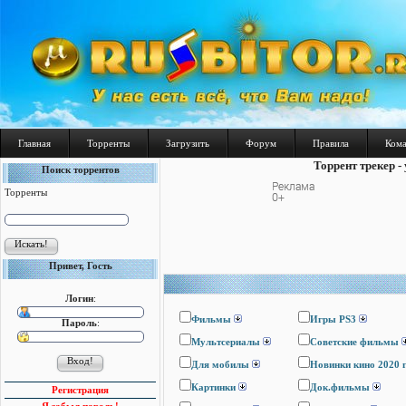
Главная
Торренты
Загрузить
Форум
Правила
Ком
Торрент трекер -
Поиск торрентов
Торренты
Привет, Гость
Логин
:
Фильмы
Игры PS3
Пароль
:
Мультсериалы
Cоветские фильмы
Для мобилы
Новинки кино 2020 
Картинки
Док.фильмы
Регистрация