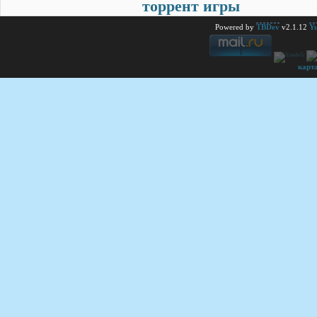
торрент игры
Powered by
TBDev
v2.1.12
Yu
карт