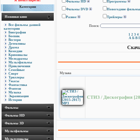
Я забыл пароль!
Фильмы HD
Программы
Категории
Фильмы DVD
Новогодние фильм
Новинки кино
Разное
Трейлеры
Все фильмы данной
Поиск:
категории
Биография
1
2
3
4
Боевик
А
Б
В
Вестерн
Детективы
Скача
Драма
Комедии
Криминалы
Мелодрамы
Мультфильмы
Приключения
Семейные
Музыка
Спорт
Триллеры
Ужасы
Фантастика
Фэнтези
Музыка
Экранизация
СТИЗ / Дискография [2
История
Фильмы
Фильмы HD
Фильмы 3D
Мультфильмы
Мультсериалы