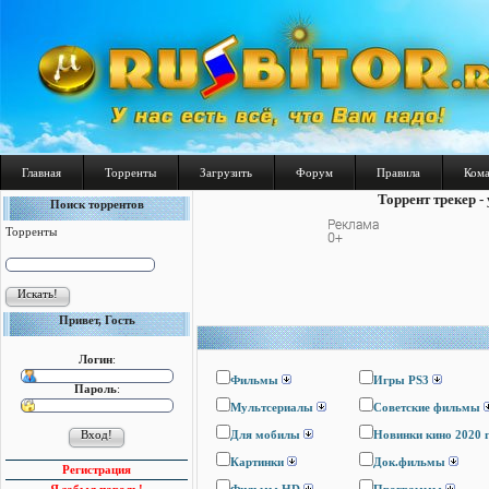
Главная
Торренты
Загрузить
Форум
Правила
Ком
Торрент трекер -
Поиск торрентов
Торренты
Привет, Гость
Логин
:
Фильмы
Игры PS3
Пароль
:
Мультсериалы
Cоветские фильмы
Для мобилы
Новинки кино 2020 
Картинки
Док.фильмы
Регистрация