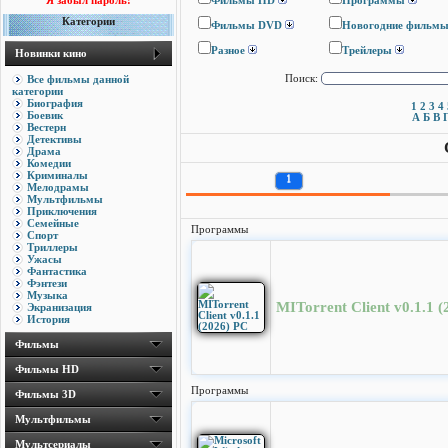
Я забыл пароль!
Фильмы HD
Программы
Категории
Фильмы DVD
Новогодние фильм
Разное
Трейлеры
Новинки кино
Все фильмы данной
Поиск:
категории
Биография
1
2
3
4
Боевик
А
Б
В
Вестерн
Детективы
Драма
Комедии
Криминалы
1
Мелодрамы
Мультфильмы
Приключения
Семейные
Программы
Спорт
Триллеры
Ужасы
Фантастика
Фэнтези
Музыка
MITorrent Client v0.1.1 
Экранизация
История
Фильмы
Фильмы HD
Программы
Фильмы 3D
Мультфильмы
Мультсериалы