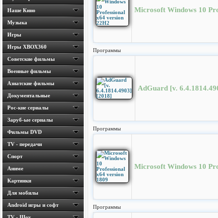
Microsoft Windows 10 Pro
Наше Кино
Музыка
Игры
Игры ХВОХ360
Программы
Cоветские фильмы
Военные фильмы
Азиатские фильмы
AdGuard [v. 6.4.1814.49
Документальные
Рос-кие сериалы
Заруб-ые сериалы
Программы
Фильмы DVD
TV - передачи
Спорт
Microsoft Windows 10 Pro
Аниме
Картинки
Для мобилы
Android игры и софт
Программы
TV - Шоу