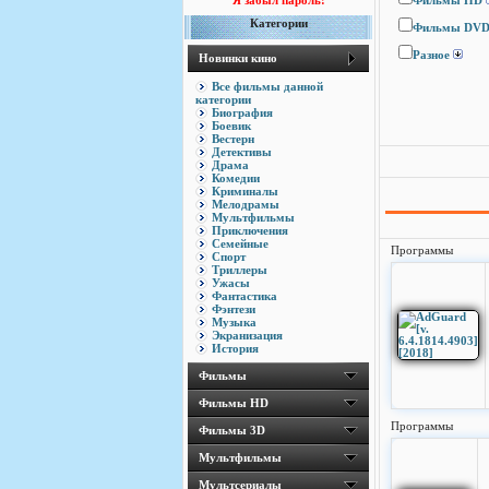
Я забыл пароль!
Фильмы HD
Категории
Фильмы DV
Разное
Новинки кино
Все фильмы данной
категории
Биография
Боевик
Вестерн
Детективы
Драма
Комедии
Криминалы
Мелодрамы
Мультфильмы
Приключения
Семейные
Программы
Спорт
Триллеры
Ужасы
Фантастика
Фэнтези
Музыка
Экранизация
История
Фильмы
Фильмы HD
Программы
Фильмы 3D
Мультфильмы
Мультсериалы