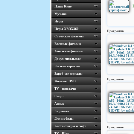
Наше Кино
Музыка
Игры
Игры ХВОХ360
Программы
Cоветские фильмы
Военные фильмы
Азиатские фильмы
Документальные
Рос-кие сериалы
Заруб-ые сериалы
Программы
Фильмы DVD
TV - передачи
Спорт
Аниме
Картинки
Для мобилы
Android игры и софт
Программы
TV - Шоу