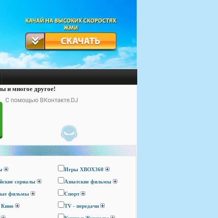
лы и многое другое!
ы
Игры ХВОХ360
йские сериалы
Азиатские фильмы
ные фильмы
Спорт
 Кино
TV - передачи