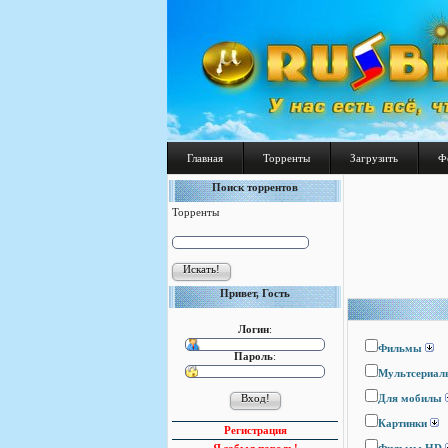
Главная
Торренты
Загрузить
Ф
Поиск торрентов
Торренты
Привет, Гость
Логин
:
Фильмы
Пароль
:
Мультсериал
Для мобилы
Картинки
Регистрация