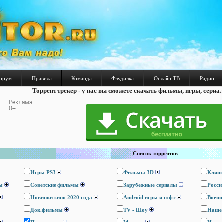
орум
Правила
Команда
Флудилка
Онлайн ТВ
Радио
Торрент трекер - у нас вы сможете скачать фильмы, игры, сериа
Список торрентов
Игры PS3
Фильмы 3D
Клип
ы
Cоветские фильмы
Зарубежные сериалы
Росси
Новинки кино 2020 года
Android игры и софт
Воен
Док.фильмы
TV - Шоу
Наше