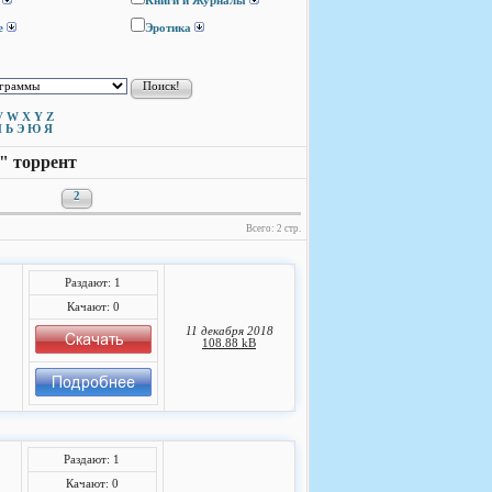
Книги и Журналы
е
Эротика
V
W
X
Y
Z
Ы
Ь
Э
Ю
Я
" торрент
2
Всего: 2 стр.
Раздают: 1
Качают: 0
11 декабря 2018
108.88 kB
Раздают: 1
Качают: 0