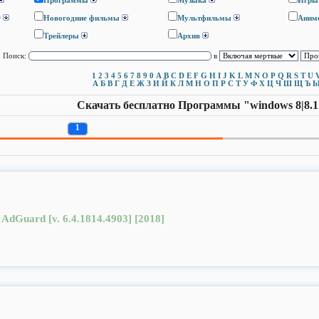
Программы
Музыка
Игры
D
Новогодние фильмы
Мультфильмы
Аним
Трейлеры
Архив
Поиск:
в
1
2
3
4
5
6
7
8
9
0
A
B
C
D
E
F
G
H
I
J
K
L
M
N
O
P
Q
R
S
T
U
А
Б
В
Г
Д
Е
Ж
З
И
Й
К
Л
М
Н
О
П
Р
С
Т
У
Ф
Х
Ц
Ч
Ш
Щ
Ъ
Скачать бесплатно Программы "windows 8|8.1
1
AdGuard [v. 6.4.1814.4903] [2018]