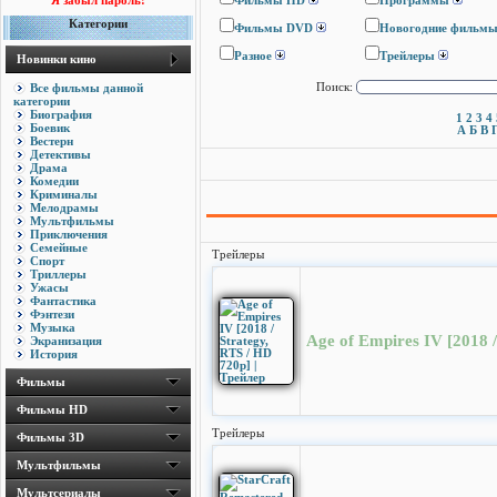
Я забыл пароль!
Фильмы HD
Программы
Категории
Фильмы DVD
Новогодние фильм
Разное
Трейлеры
Новинки кино
Все фильмы данной
Поиск:
категории
Биография
1
2
3
4
Боевик
А
Б
В
Вестерн
Детективы
Драма
Комедии
Криминалы
Мелодрамы
Мультфильмы
Приключения
Семейные
Трейлеры
Спорт
Триллеры
Ужасы
Фантастика
Фэнтези
Музыка
Age of Empires IV [2018 /
Экранизация
История
Фильмы
Фильмы HD
Трейлеры
Фильмы 3D
Мультфильмы
Мультсериалы