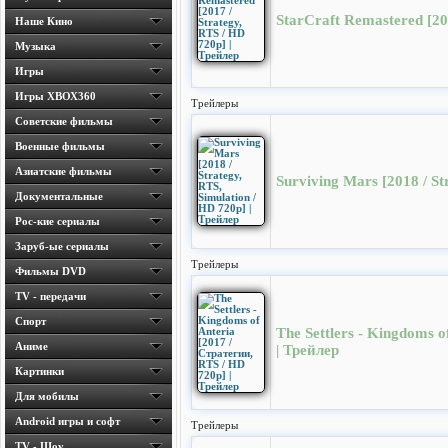
StarCraft Remastered [20
Наше Кино
Музыка
Игры
Игры ХВОХ360
Трейлеры
Cоветские фильмы
Военные фильмы
Азиатские фильмы
Surviving Mars [2018 / St
Документальные
Рос-кие сериалы
Заруб-ые сериалы
Трейлеры
Фильмы DVD
TV - передачи
Спорт
The Settlers - Kingdoms o
Аниме
| Трейлер
Картинки
Для мобилы
Android игры и софт
Трейлеры
TV - Шоу