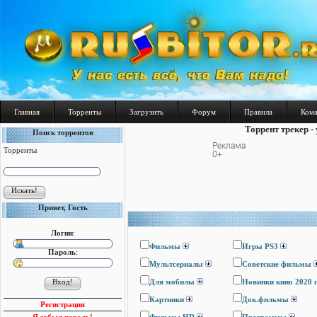
Главная
Торренты
Загрузить
Форум
Правила
Ком
Торрент трекер -
Поиск торрентов
Торренты
Привет, Гость
Логин
:
Фильмы
Игры PS3
Пароль
:
Мультсериалы
Cоветские фильмы
Для мобилы
Новинки кино 2020 
Картинки
Док.фильмы
Регистрация