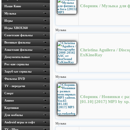
Сборник / Музыка для ф
Наше Кино
Музыка
Игры
Игры ХВОХ360
Музыка
Cоветские фильмы
Военные фильмы
Christina Aguilera / Dis
Азиатские фильмы
ExKinoRay
Документальные
Рос-кие сериалы
Заруб-ые сериалы
Музыка
Фильмы DVD
TV - передачи
Спорт
Сборник / Новинки с ра
Аниме
[01.10] [2017] MP3 by xp
Картинки
Для мобилы
Android игры и софт
Музыка
TV - Шоу