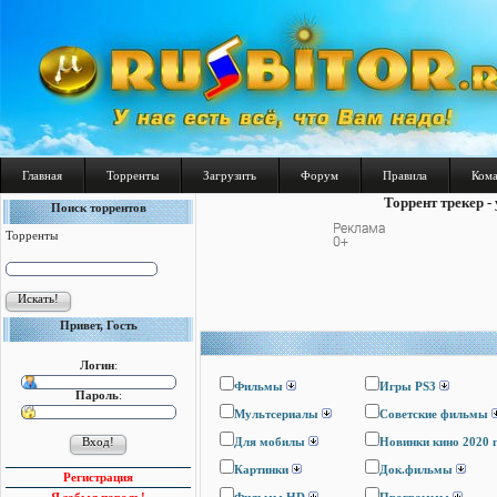
Главная
Торренты
Загрузить
Форум
Правила
Ком
Торрент трекер -
Поиск торрентов
Торренты
Привет, Гость
Логин
:
Фильмы
Игры PS3
Пароль
:
Мультсериалы
Cоветские фильмы
Для мобилы
Новинки кино 2020 
Картинки
Док.фильмы
Регистрация