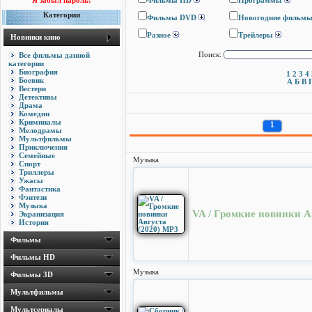
Я забыл пароль!
Фильмы HD
Программы
Категории
Фильмы DVD
Новогодние фильм
Разное
Трейлеры
Новинки кино
Все фильмы данной
Поиск:
категории
Биография
1
2
3
4
Боевик
А
Б
В
Вестерн
Детективы
Драма
Комедии
Криминалы
1
Мелодрамы
Мультфильмы
Приключения
Семейные
Музыка
Спорт
Триллеры
Ужасы
Фантастика
Фэнтези
Музыка
VA / Громкие новинки А
Экранизация
История
Фильмы
Фильмы HD
Музыка
Фильмы 3D
Мультфильмы
Мультсериалы