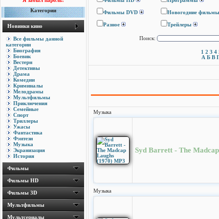
Я забыл пароль!
Фильмы HD
Программы
Категории
Фильмы DVD
Новогодние фильм
Разное
Трейлеры
Новинки кино
Все фильмы данной
Поиск:
категории
Биография
1
2
3
4
Боевик
А
Б
В
Вестерн
Детективы
Драма
Комедии
Криминалы
Мелодрамы
Мультфильмы
Приключения
Семейные
Музыка
Спорт
Триллеры
Ужасы
Фантастика
Фэнтези
Музыка
Syd Barrett - The Madca
Экранизация
История
Фильмы
Фильмы HD
Музыка
Фильмы 3D
Мультфильмы
Мультсериалы