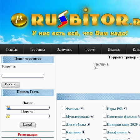
Главная
Торренты
Загрузить
Форум
Правила
Ком
Торрент трекер -
Поиск торрентов
Торренты
Привет, Гость
Логин
:
Фильмы
Игры PS3
Пароль
:
Мультсериалы
Cоветские фильмы
Для мобилы
Новинки кино 2020 
Картинки
Док.фильмы
Регистрация