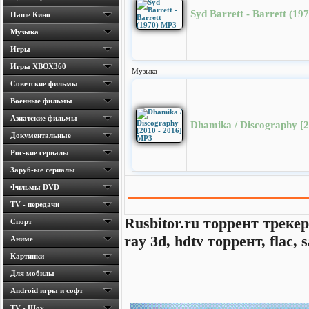
Syd Barrett - Barrett (19
Наше Кино
Музыка
Игры
Игры ХВОХ360
Музыка
Cоветские фильмы
Военные фильмы
Азиатские фильмы
Dhamika / Discography [
Документальные
Рос-кие сериалы
Заруб-ые сериалы
Фильмы DVD
TV - передачи
Rusbitor.ru торрент трекер
Спорт
ray 3d, hdtv торрент, flac
Аниме
Картинки
Для мобилы
Android игры и софт
TV - Шоу