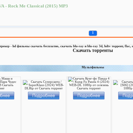
VA - Rock Me Classical (2015) MP3
1
 трекер - hd фильмы скачать бесплатно, скачать blu-ray и blu-ray 3d, hdtv торрент, flac
Скачать торренты
Мультфильмы