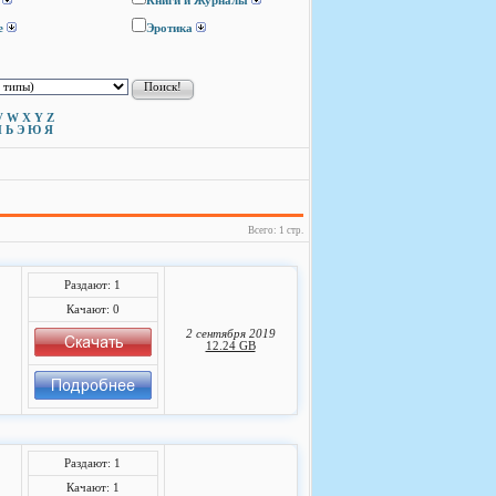
Книги и Журналы
е
Эротика
V
W
X
Y
Z
Ы
Ь
Э
Ю
Я
Всего: 1 стр.
Раздают: 1
Качают: 0
2 сентября 2019
12.24 GB
Раздают: 1
Качают: 1