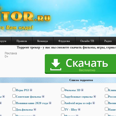
орум
Правила
Команда
Флудилка
Онлайн ТВ
Радио
Торрент трекер - у нас вы сможете скачать фильмы, игры, сериа
Список торрентов
Игры PS3
Фильмы 3D
Клип
ы
Cоветские фильмы
Зарубежные сериалы
Росси
Новинки кино 2020 года
Android игры и софт
Воен
Док.фильмы
TV - Шоу
Наше