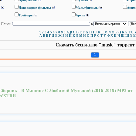
Программы
Музыка
Игры
D
Новогодние фильмы
Мультфильмы
Аним
Трейлеры
Архив
Поиск:
в
1
2
3
4
5
6
7
8
9
0
A
B
C
D
E
F
G
H
I
J
K
L
M
N
O
P
Q
R
S
T
U
А
Б
В
Г
Д
Е
Ж
З
И
Й
К
Л
М
Н
О
П
Р
С
Т
У
Ф
Х
Ц
Ч
Ш
Щ
Ъ
Скачать бесплатно "music" торрент
1
Сборник - В Машине С Любимой Музыкой (2016-2019) MP3 от
WXTRR