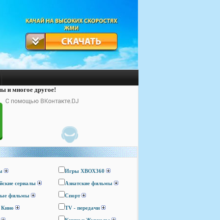
лы и многое другое!
ы
Игры ХВОХ360
йские сериалы
Азиатские фильмы
ные фильмы
Спорт
 Кино
TV - передачи