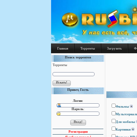
Главная
Торренты
Загрузить
Ф
Поиск торрентов
Торренты
Привет, Гость
Логин
:
Фильмы
Пароль
:
Мультсериал
Для мобилы
Картинки
Регистрация