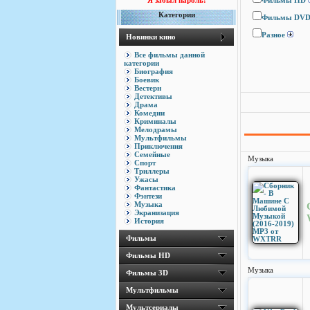
Я забыл пароль!
Фильмы HD
Категории
Фильмы DV
Разное
Новинки кино
Все фильмы данной
категории
Биография
Боевик
Вестерн
Детективы
Драма
Комедии
Криминалы
Мелодрамы
Мультфильмы
Приключения
Семейные
Музыка
Спорт
Триллеры
Ужасы
Фантастика
Фэнтези
Музыка
Экранизация
История
Фильмы
Фильмы HD
Музыка
Фильмы 3D
Мультфильмы
Мультсериалы