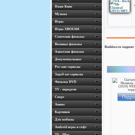
Наше Кино
Музыка
Игры
Игры ХВОХ360
Cоветские фильмы
Военные фильмы
Rusbitor.ru торрент
Азиатские фильмы
Документальные
Рос-кие сериалы
Заруб-ые сериалы
Фильмы DVD
TV - передачи
Спорт
Аниме
Картинки
Для мобилы
Android игры и софт
TV - Шоу