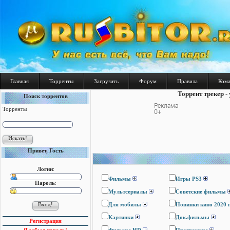
Главная
Торренты
Загрузить
Форум
Правила
Ком
Торрент трекер -
Поиск торрентов
Торренты
Привет, Гость
Логин
:
Фильмы
Игры PS3
Пароль
:
Мультсериалы
Cоветские фильмы
Для мобилы
Новинки кино 2020 
Картинки
Док.фильмы
Регистрация