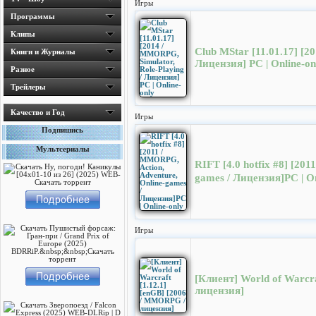
Игры
Программы
Клипы
Club MStar [11.01.17] [2
Книги и Журналы
Лицензия] PC | Online-on
Разное
Трейлеры
Качество и Год
Игры
Подпишись
Мультсериалы
RIFT [4.0 hotfix #8] [20
games / Лицензия]PC | On
Игры
[Клиент] World of Warcr
лицензия]