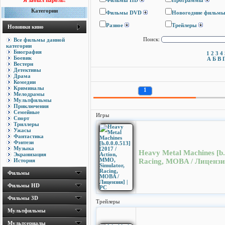
Я забыл пароль!
Фильмы HD
Программы
Категории
Фильмы DVD
Новогодние фильм
Разное
Трейлеры
Новинки кино
Все фильмы данной
Поиск:
категории
Биография
1
2
3
4
Боевик
А
Б
В
Вестерн
Детективы
Драма
Комедии
Криминалы
1
Мелодрамы
Мультфильмы
Приключения
Семейные
Игры
Спорт
Триллеры
Ужасы
Фантастика
Фэнтези
Музыка
Heavy Metal Machines [b.
Экранизация
История
Racing, MOBA / Лицензия
Фильмы
Фильмы HD
Фильмы 3D
Трейлеры
Мультфильмы
Мультсериалы