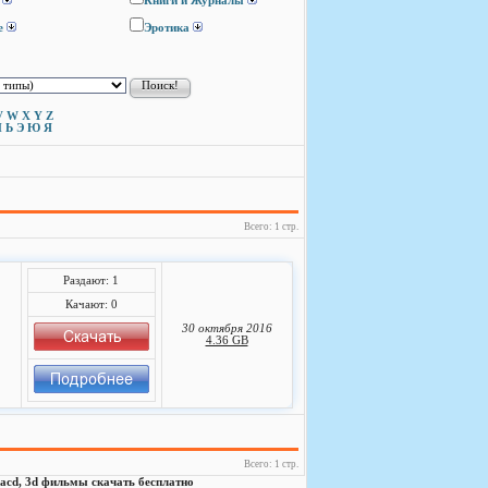
Книги и Журналы
е
Эротика
V
W
X
Y
Z
Ы
Ь
Э
Ю
Я
Всего: 1 стр.
Раздают: 1
Качают: 0
30 октября 2016
4.36 GB
Всего: 1 стр.
, sacd, 3d фильмы скачать бесплатно