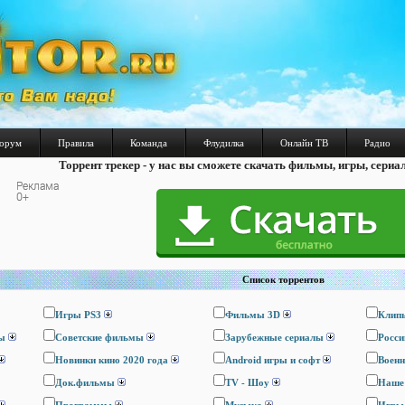
орум
Правила
Команда
Флудилка
Онлайн ТВ
Радио
Торрент трекер - у нас вы сможете скачать фильмы, игры, сериа
Список торрентов
Игры PS3
Фильмы 3D
Клип
ы
Cоветские фильмы
Зарубежные сериалы
Росси
Новинки кино 2020 года
Android игры и софт
Воен
Док.фильмы
TV - Шоу
Наше