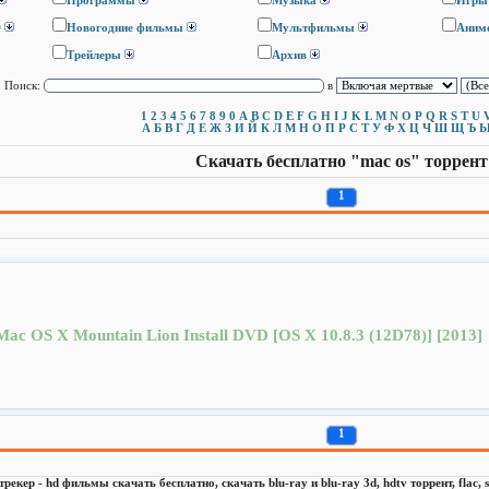
Программы
Музыка
Игры
D
Новогодние фильмы
Мультфильмы
Аним
Трейлеры
Архив
Поиск:
в
1
2
3
4
5
6
7
8
9
0
A
B
C
D
E
F
G
H
I
J
K
L
M
N
O
P
Q
R
S
T
U
А
Б
В
Г
Д
Е
Ж
З
И
Й
К
Л
М
Н
О
П
Р
С
Т
У
Ф
Х
Ц
Ч
Ш
Щ
Ъ
Скачать бесплатно "mac os" торрент
1
Mac OS X Mountain Lion Install DVD [OS X 10.8.3 (12D78)] [2013]
1
 трекер - hd фильмы скачать бесплатно, скачать blu-ray и blu-ray 3d, hdtv торрент, flac