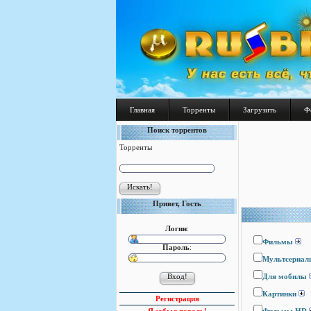
Главная
Торренты
Загрузить
Ф
Поиск торрентов
Торренты
Привет, Гость
Логин
:
Фильмы
Пароль
:
Мультсериал
Для мобилы
Картинки
Регистрация