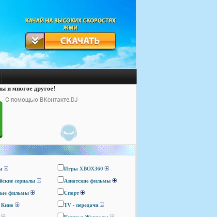
лы и многое другое!
ы
Игры ХВОХ360
йские сериалы
Азиатские фильмы
ные фильмы
Спорт
 Кино
TV - передачи