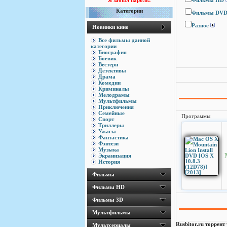
Я забыл пароль!
Фильмы HD
Категории
Фильмы DV
Разное
Новинки кино
Все фильмы данной
категории
Биография
Боевик
Вестерн
Детективы
Драма
Комедии
Криминалы
Мелодрамы
Мультфильмы
Приключения
Семейные
Программы
Спорт
Триллеры
Ужасы
Фантастика
Фэнтези
Музыка
Экранизация
История
Фильмы
Фильмы HD
Фильмы 3D
Мультфильмы
Rusbitor.ru торрент
Мультсериалы