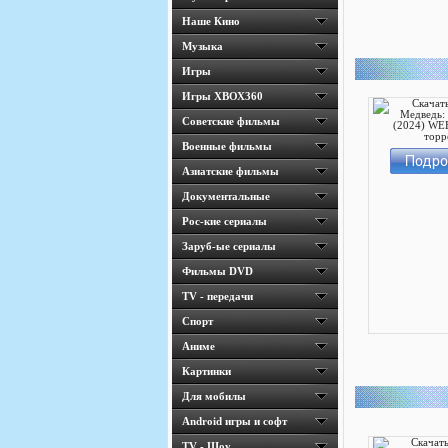
Наше Кино
Музыка
Игры
Игры ХВОХ360
Cоветские фильмы
Военные фильмы
Азиатские фильмы
Документальные
Рос-кие сериалы
Заруб-ые сериалы
Фильмы DVD
TV - передачи
Спорт
Аниме
Картинки
Для мобилы
Android игры и софт
TV - Шоу