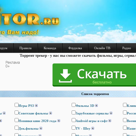
орум
Правила
Команда
Флудилка
Онлайн ТВ
Радио
Торрент трекер - у нас вы сможете скачать фильмы, игры, сериа
Список торрентов
Игры PS3
Фильмы 3D
Клип
ы
Cоветские фильмы
Зарубежные сериалы
Росси
Новинки кино 2020 года
Android игры и софт
Воен
Док.фильмы
TV - Шоу
Наше