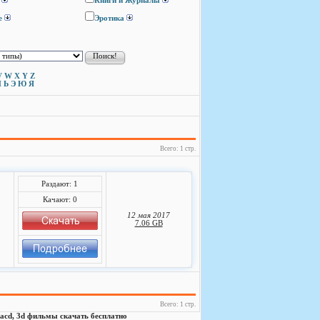
Книги и Журналы
е
Эротика
V
W
X
Y
Z
Ы
Ь
Э
Ю
Я
Всего: 1 стр.
Раздают: 1
Качают: 0
12 мая 2017
7.06 GB
Всего: 1 стр.
, sacd, 3d фильмы скачать бесплатно