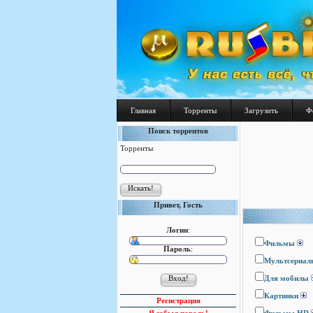
Главная
Торренты
Загрузить
Ф
Поиск торрентов
Торренты
Привет, Гость
Логин
:
Фильмы
Пароль
:
Мультсериал
Для мобилы
Картинки
Регистрация