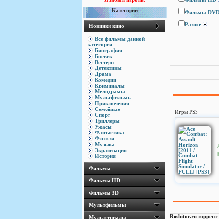
Я забыл пароль!
Фильмы HD
Категории
Фильмы DV
Разное
Новинки кино
Все фильмы данной
категории
Биография
Боевик
Вестерн
Детективы
Драма
Комедии
Криминалы
Мелодрамы
Мультфильмы
Приключения
Семейные
Игры PS3
Спорт
Триллеры
Ужасы
Фантастика
Фэнтези
Музыка
Экранизация
История
Фильмы
Фильмы HD
Фильмы 3D
Мультфильмы
Rusbitor.ru торрент
Мультсериалы