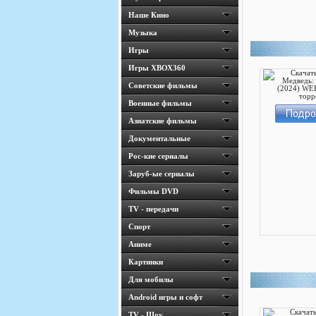
Наше Кино
Музыка
Игры
Игры ХВОХ360
Cоветские фильмы
Военные фильмы
Азиатские фильмы
Документальные
Рос-кие сериалы
Заруб-ые сериалы
Фильмы DVD
TV - передачи
Спорт
Аниме
Картинки
Для мобилы
Android игры и софт
TV - Шоу