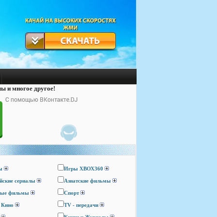
лы и многое другое!
ы
Игры ХВОХ360
йские сериалы
Азиатские фильмы
ные фильмы
Спорт
 Кино
TV - передачи