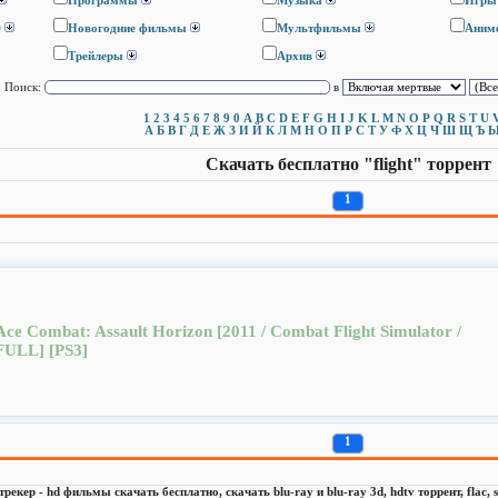
Программы
Музыка
Игры
D
Новогодние фильмы
Мультфильмы
Аним
Трейлеры
Архив
Поиск:
в
1
2
3
4
5
6
7
8
9
0
A
B
C
D
E
F
G
H
I
J
K
L
M
N
O
P
Q
R
S
T
U
А
Б
В
Г
Д
Е
Ж
З
И
Й
К
Л
М
Н
О
П
Р
С
Т
У
Ф
Х
Ц
Ч
Ш
Щ
Ъ
Скачать бесплатно "flight" торрент
1
Ace Combat: Assault Horizon [2011 / Combat Flight Simulator /
FULL] [PS3]
1
 трекер - hd фильмы скачать бесплатно, скачать blu-ray и blu-ray 3d, hdtv торрент, flac