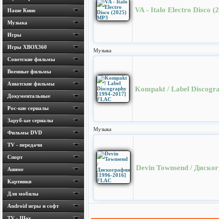
VA - Italo Electro Disco 
Наше Кино
Музыка
Игры
Игры ХВОХ360
Музыка
Cоветские фильмы
Военные фильмы
Азиатские фильмы
Kompakt / Label Discogr
Документальные
Рос-кие сериалы
Заруб-ые сериалы
Музыка
Фильмы DVD
TV - передачи
Спорт
Devin Townsend / Диско
Аниме
Картинки
Для мобилы
Android игры и софт
TV - Шоу