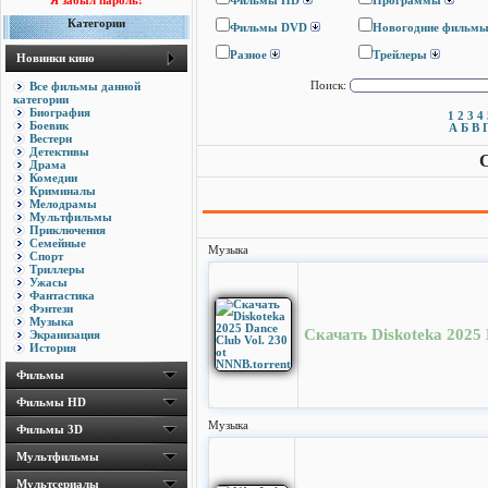
Я забыл пароль!
Фильмы HD
Программы
Категории
Фильмы DVD
Новогодние фильм
Разное
Трейлеры
Новинки кино
Все фильмы данной
Поиск:
категории
Биография
1
2
3
4
Боевик
А
Б
В
Вестерн
Детективы
С
Драма
Комедии
Криминалы
Мелодрамы
Мультфильмы
Приключения
Семейные
Музыка
Спорт
Триллеры
Ужасы
Фантастика
Фэнтези
Музыка
Скачать Diskoteka 2025 
Экранизация
История
Фильмы
Фильмы HD
Музыка
Фильмы 3D
Мультфильмы
Мультсериалы