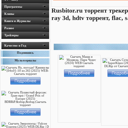
Программы
Rusbitor.ru торрент трекер
Клипы
ray 3d, hdtv торрент, flac
Книги и Журналы
Разное
Трейлеры
Качество и Год
Подпишись
Мультсериалы