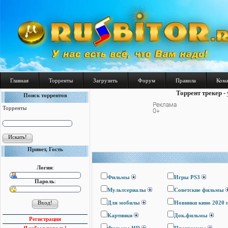
Главная
Торренты
Загрузить
Форум
Правила
Ком
Торрент трекер -
Поиск торрентов
Торренты
Привет, Гость
Логин
:
Фильмы
Игры PS3
Пароль
:
Мультсериалы
Cоветские фильмы
Для мобилы
Новинки кино 2020 
Картинки
Док.фильмы
Регистрация