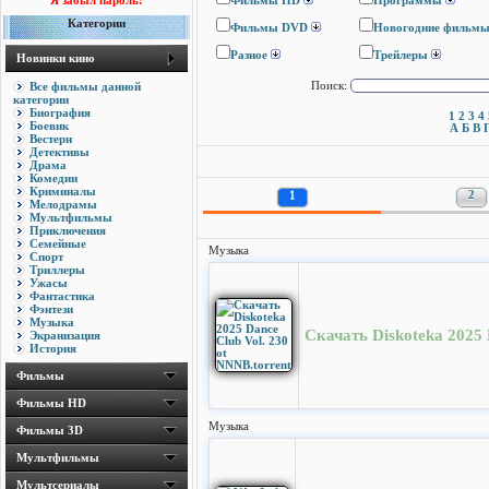
Я забыл пароль!
Фильмы HD
Программы
Категории
Фильмы DVD
Новогодние фильм
Разное
Трейлеры
Новинки кино
Все фильмы данной
Поиск:
категории
Биография
1
2
3
4
Боевик
А
Б
В
Вестерн
Детективы
Драма
Комедии
Криминалы
1
2
Мелодрамы
Мультфильмы
Приключения
Семейные
Музыка
Спорт
Триллеры
Ужасы
Фантастика
Фэнтези
Музыка
Скачать Diskoteka 2025 
Экранизация
История
Фильмы
Фильмы HD
Музыка
Фильмы 3D
Мультфильмы
Мультсериалы