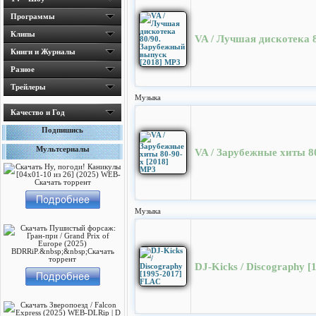
Программы
Клипы
VA / Лучшая дискотека 
Книги и Журналы
Разное
Трейлеры
Музыка
Качество и Год
Подпишись
Мультсериалы
VA / Зарубежные хиты 8
Музыка
DJ-Kicks / Discography 