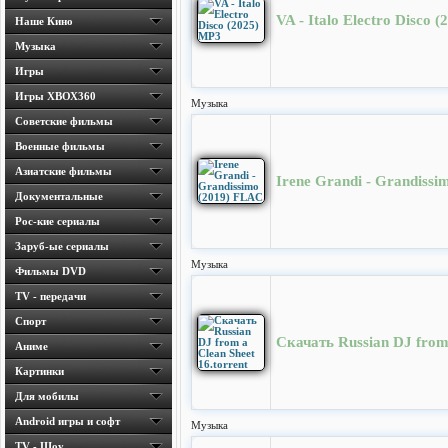
VA - Italo Electro Disco 
Наше Кино
Музыка
Игры
Игры ХВОХ360
Музыка
Cоветские фильмы
Военные фильмы
Азиатские фильмы
Irene Grandi - Grandiss
Документальные
Рос-кие сериалы
Заруб-ые сериалы
Музыка
Фильмы DVD
TV - передачи
Спорт
Скачать Russian DJ from 
Аниме
Картинки
Для мобилы
Android игры и софт
Музыка
TV - Шоу