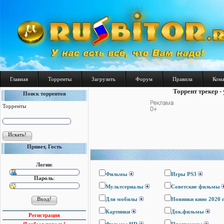
Главная
Торренты
Загрузить
Форум
Правила
Ком
Торрент трекер -
Поиск торрентов
Торренты
Привет, Гость
Логин
:
Фильмы
Игры PS3
Пароль
:
Мультсериалы
Cоветские фильмы
Для мобилы
Новинки кино 2020 
Картинки
Док.фильмы
Регистрация