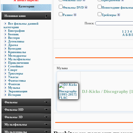
Я забыл пароль!
Фильмы HD
Программы
Категории
Фильмы DVD
Новогодние фильм
Разное
Трейлеры
Новинки кино
Все фильмы данной
Поиск:
категории
Биография
1
2
3
4
Боевик
А
Б
В
Вестерн
Детективы
Драма
Комедии
Криминалы
Мелодрамы
Мультфильмы
Приключения
Семейные
Музыка
Спорт
Триллеры
Ужасы
Фантастика
Фэнтези
Музыка
DJ-Kicks / Discography 
Экранизация
История
Фильмы
Фильмы HD
Фильмы 3D
Мультфильмы
Мультсериалы