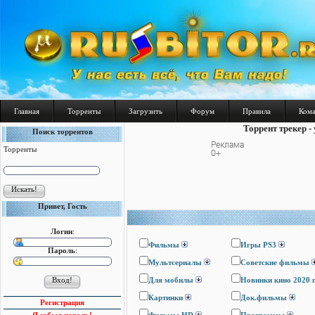
Главная
Торренты
Загрузить
Форум
Правила
Ком
Торрент трекер -
Поиск торрентов
Торренты
Привет, Гость
Логин
:
Фильмы
Игры PS3
Пароль
:
Мультсериалы
Cоветские фильмы
Для мобилы
Новинки кино 2020 
Картинки
Док.фильмы
Регистрация