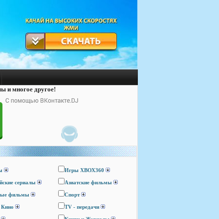
лы и многое другое!
ы
Игры ХВОХ360
йские сериалы
Азиатские фильмы
ные фильмы
Спорт
 Кино
TV - передачи