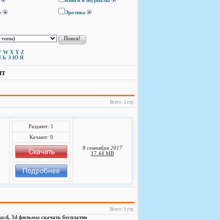
Книги и Журналы
е
Эротика
V
W
X
Y
Z
Ы
Ь
Э
Ю
Я
нт
Всего: 1 стр.
Раздают: 1
Качают: 0
8 сентября 2017
17.44 MB
Всего: 1 стр.
, sacd, 3d фильмы скачать бесплатно