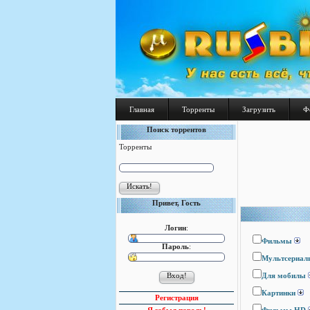
Главная
Торренты
Загрузить
Ф
Поиск торрентов
Торренты
Привет, Гость
Логин
:
Фильмы
Пароль
:
Мультсериал
Для мобилы
Картинки
Регистрация