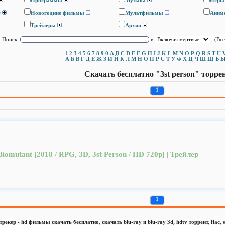
Программы
Музыка
Игры
D
Новогодние фильмы
Мультфильмы
Аним
Трейлеры
Архив
Поиск:
в
1
2
3
4
5
6
7
8
9
0
A
B
C
D
E
F
G
H
I
J
K
L
M
N
O
P
Q
R
S
T
U
А
Б
В
Г
Д
Е
Ж
З
И
Й
К
Л
М
Н
О
П
Р
С
Т
У
Ф
Х
Ц
Ч
Ш
Щ
Ъ
Скачать бесплатно "3st person" торре
1
Biomutant [2018 / RPG, 3D, 3st Person / HD 720p] | Трейлер
1
 трекер - hd фильмы скачать бесплатно, скачать blu-ray и blu-ray 3d, hdtv торрент, flac