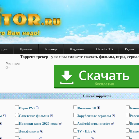
орум
Правила
Команда
Флудилка
Онлайн ТВ
Радио
Торрент трекер - у нас вы сможете скачать фильмы, игры, сериа
Список торрентов
Игры PS3
Фильмы 3D
Клип
ы
Cоветские фильмы
Зарубежные сериалы
Росси
Новинки кино 2020 года
Android игры и софт
Воен
Док.фильмы
TV - Шоу
Наше