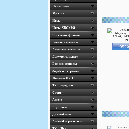
Наше Кино
Музыка
Игры
Игры ХВОХ360
Cоветские фильмы
Военные фильмы
Азиатские фильмы
Документальные
Рос-кие сериалы
Заруб-ые сериалы
Фильмы DVD
TV - передачи
Спорт
Аниме
Картинки
Для мобилы
Android игры и софт
TV - Шоу