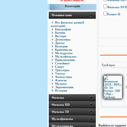
Я забыл пароль!
Фильмы HD
Категории
Фильмы DV
Разное
Новинки кино
Все фильмы данной
категории
Биография
Боевик
Вестерн
Детективы
Драма
Комедии
Криминалы
Мелодрамы
Мультфильмы
Приключения
Семейные
Трейлеры
Спорт
Триллеры
Ужасы
Фантастика
Фэнтези
Музыка
Экранизация
История
Фильмы
Фильмы HD
Фильмы 3D
Мультфильмы
Rusbitor.ru торрент
Мультсериалы