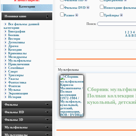
Я забыл пароль!
Фильмы HD
Программы
Категории
Фильмы DVD
Новогодние фильм
Разное
Трейлеры
Новинки кино
Все фильмы данной
Поиск:
категории
Биография
1
2
3
4
Боевик
А
Б
В
Вестерн
Детективы
Драма
Комедии
Криминалы
Мелодрамы
Мультфильмы
Приключения
Семейные
Мультфильмы
Спорт
Триллеры
Ужасы
Фантастика
Фэнтези
Сборник мультфил
Музыка
Экранизация
Полная коллекция 
История
кукольный, детски
Фильмы
Фильмы HD
Фильмы 3D
Мультфильмы
Мультсериалы