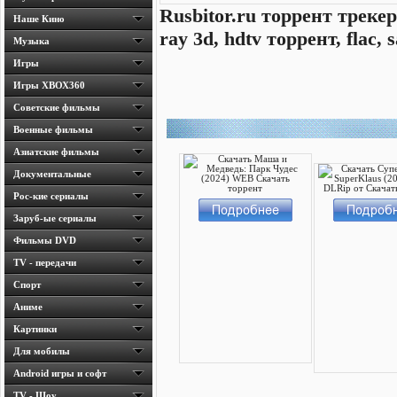
Rusbitor.ru торрент трекер
Наше Кино
ray 3d, hdtv торрент, flac
Музыка
Игры
Игры ХВОХ360
Cоветские фильмы
Военные фильмы
Азиатские фильмы
Документальные
Рос-кие сериалы
Заруб-ые сериалы
Фильмы DVD
TV - передачи
Спорт
Аниме
Картинки
Для мобилы
Android игры и софт
TV - Шоу