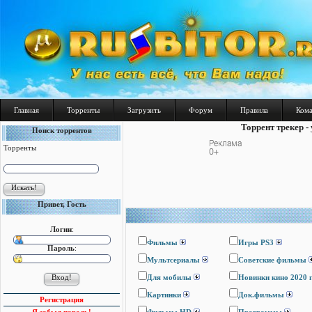
Главная
Торренты
Загрузить
Форум
Правила
Ком
Торрент трекер -
Поиск торрентов
Торренты
Привет, Гость
Логин
:
Фильмы
Игры PS3
Пароль
:
Мультсериалы
Cоветские фильмы
Для мобилы
Новинки кино 2020 
Картинки
Док.фильмы
Регистрация