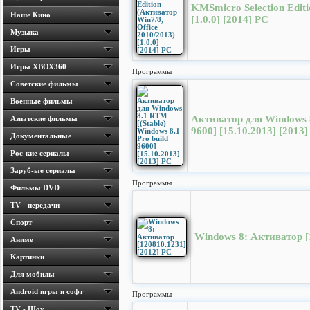
KMSmicro Selection Editi
Наше Кино
[1.0.0] [2014] PC
Музыка
Игры
Игры ХВОХ360
Программы
Cоветские фильмы
Военные фильмы
Активатор для Windows 8
Азиатские фильмы
9600] [15.10.2013] [2013
Документальные
Рос-кие сериалы
Заруб-ые сериалы
Программы
Фильмы DVD
TV - передачи
Спорт
Windows 8: Активатор [
Аниме
Картинки
Для мобилы
Android игры и софт
Программы
TV - Шоу