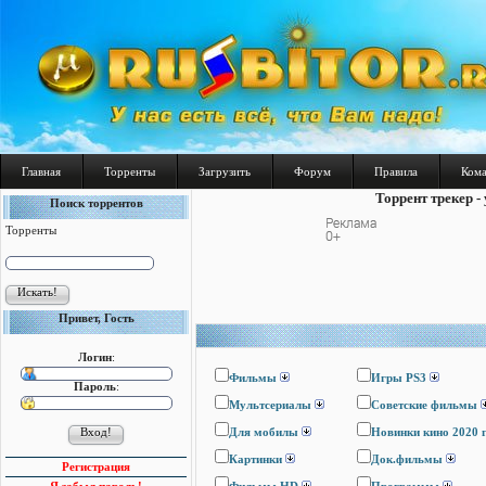
Главная
Торренты
Загрузить
Форум
Правила
Ком
Торрент трекер -
Поиск торрентов
Торренты
Привет, Гость
Логин
:
Фильмы
Игры PS3
Пароль
:
Мультсериалы
Cоветские фильмы
Для мобилы
Новинки кино 2020 
Картинки
Док.фильмы
Регистрация