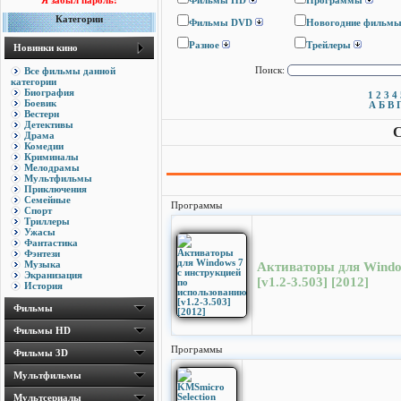
Я забыл пароль!
Фильмы HD
Программы
Категории
Фильмы DVD
Новогодние фильм
Разное
Трейлеры
Новинки кино
Все фильмы данной
Поиск:
категории
Биография
1
2
3
4
Боевик
А
Б
В
Вестерн
Детективы
С
Драма
Комедии
Криминалы
Мелодрамы
Мультфильмы
Приключения
Семейные
Программы
Спорт
Триллеры
Ужасы
Фантастика
Фэнтези
Музыка
Активаторы для Windo
Экранизация
[v1.2-3.503] [2012]
История
Фильмы
Фильмы HD
Программы
Фильмы 3D
Мультфильмы
Мультсериалы