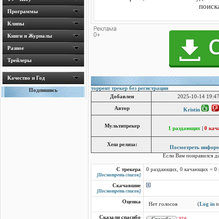
поиска
Программы
Клипы
Книги и Журналы
Разное
Трейлеры
Качество и Год
торрент трекер без регистрации
Подпишись
Добавлен
2025-10-14 19:47
Автор
Kristin
Мультитрекер
1 раздающих
|
0 ка
Хеш релиза:
Посмотреть инфор
Если Вам понравился 
С трекера
0 раздающих, 0 качающих = 0
[Посмотреть список]
Скачавшие
[Посмотреть список]
Оценка
Нет голосов
(
Log in
to
Сказали спасибо