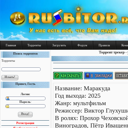
Главная
Торренты
Загрузить
Форум
Правила
Ком
Торрент трекер -
Поиск торрентов
Торренты
Привет, Гость
Название: Маракуда
Год выхода: 2025
Логин
:
Жанр: мультфильм
Пароль
:
Режиссер: Виктор Глухуш
В ролях: Прохор Чеховско
Регистрация
Виноградов, Пётр Иващенк