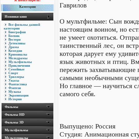
Я забыл пароль!
Гаврилов
Категории
Новинки кино
О мультфильме: Сын вожд
Все фильмы данной
настоящим воином, но ест
категории
Биография
не умеет охотиться. Отпр
Боевик
Вестерн
Детективы
таинственный лес, он вст
Драма
Комедии
которая дарует ему удиви
Криминалы
Мелодрамы
язык животных и птиц. Вм
Мультфильмы
Приключения
пережить захватывающие 
Семейные
Спорт
самыми необычными сущест
Триллеры
Ужасы
Но главное — научиться сл
Фантастика
Фэнтези
Музыка
самого себя.
Экранизация
История
Фильмы
Фильмы HD
Фильмы 3D
Выпущено: Россия
Мультфильмы
Студия: Анимационная ст
Мультсериалы