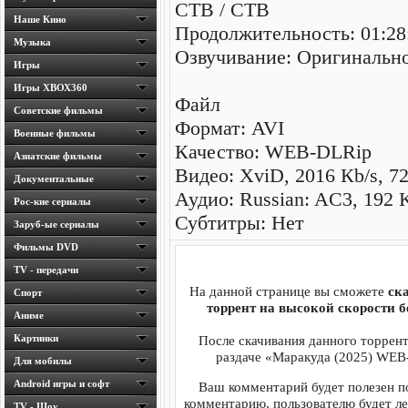
CTB / СТВ
Наше Кино
Продолжительность: 01:28
Музыка
Озвучивание: Оригинальн
Игры
Игры ХВОХ360
Файл
Cоветские фильмы
Формат: AVI
Военные фильмы
Качество: WEB-DLRip
Азиатские фильмы
Видео: XviD, 2016 Кb/s, 7
Документальные
Аудио: Russian: AC3, 192 K
Рос-кие сериалы
Субтитры: Нет
Заруб-ые сериалы
Фильмы DVD
TV - передачи
На данной странице вы сможете
ск
Спорт
торрент на высокой скорости б
Аниме
Картинки
После скачивания данного торрент
раздаче «Маракуда (2025) WEB-
Для мобилы
Android игры и софт
Ваш комментарий будет полезен п
комментарию, пользователю будет ле
TV - Шоу