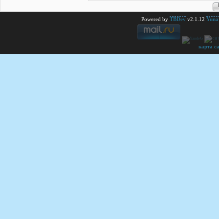
Powered by
TBDev
v2.1.12
Yuna 
карта с