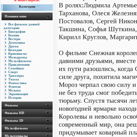
Я забыл пароль!
В ролях:Людмила Артемье
Категории
Тарханова, Олеся Железня
Новинки кино
Постовалов, Сергей Нико
Все фильмы данной
Такшина, Софья Шуткина, 
категории
Биография
Кирилл Круглов, Маргарит
Боевик
Вестерн
Детективы
Драма
Комедии
О фильме Снежная королев
Криминалы
Мелодрамы
давними друзьями, вместе
Мультфильмы
Приключения
их пути разошлись, когда 
Семейные
Спорт
силе друга, похитила маги
Триллеры
Ужасы
Мороз черпал свою силу и
Фантастика
Фэнтези
Музыка
не без труда смог победит
Экранизация
История
тюрьму. Спустя тысячи ле
Фильмы
новогодней ярмарке наход
Фильмы HD
Королевы и невольно осво
Фильмы 3D
современный мир, она реш
Мультфильмы
придумывает коварный пла
Мультсериалы