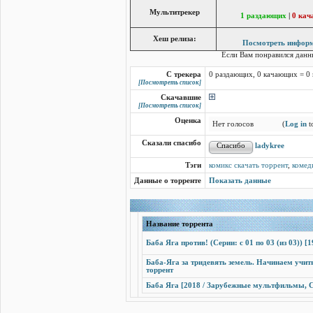
Мультитрекер
1 раздающих
|
0 ка
Хеш релиза:
Посмотреть инфор
Если Вам понравился дан
С трекера
0 раздающих, 0 качающих = 0
[Посмотреть список]
Скачавшие
[Посмотреть список]
Оценка
Нет голосов
(
Log in
to
Сказали спасибо
ladykree
Тэги
комикс скачать торрент
,
комед
Данные о торренте
Показать данные
Название торрента
Баба Яга против! (Серии: с 01 по 03 (из 03)) 
Баба-Яга за тридевять земель. Начинаем учит
торрент
Баба Яга [2018 / Зарубежные мультфильмы, Се