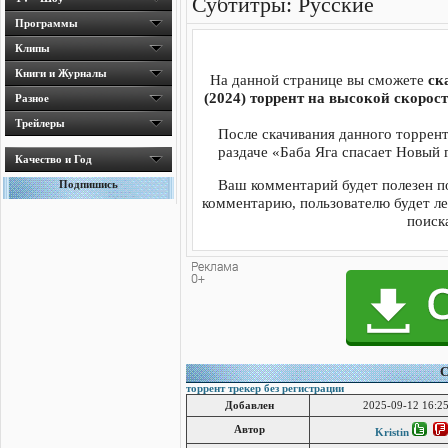
Субтитры: Русские
Программы
Клипы
Книги и Журналы
На данной странице вы сможете
ск
(2024) торрент на высокой скорос
Разное
Трейлеры
После скачивания данного торрент
раздаче «Баба Яга спасает Новый г
Качество и Год
Ваш комментарий будет полезен п
Подпишись
комментарию, пользователю будет ле
поиска
C
торрент трекер без регистрации
Добавлен
2025-09-12 16:25
Автор
Kristin