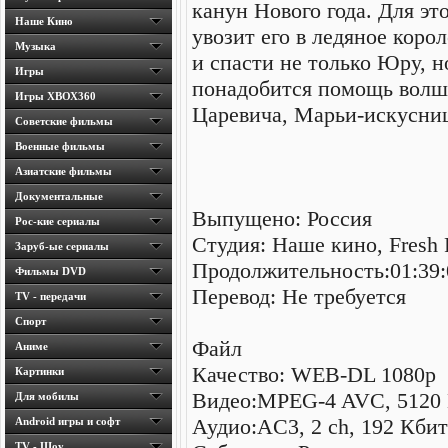
канун Нового года. Для эт
Наше Кино
увозит его в ледяное коро
Музыка
и спасти не только Юру, н
Игры
понадобится помощь волш
Игры ХВОХ360
Царевича, Марьи-искусниц
Cоветские фильмы
Военные фильмы
Азиатские фильмы
Документальные
Выпущено: Россия
Рос-кие сериалы
Студия: Наше кино, Fresh 
Заруб-ые сериалы
Продолжительность:01:39:
Фильмы DVD
Перевод: Не требуется
TV - передачи
Спорт
Файл
Аниме
Качество: WEB-DL 1080p
Картинки
Видео:MPEG-4 AVC, 5120 
Для мобилы
Аудио:AC3, 2 ch, 192 Кбит
Android игры и софт
TV - Шоу