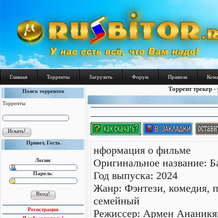
Главная
Торренты
Загрузить
Форум
Правила
Ком
Торрент трекер -
Поиск торрентов
Торренты
Привет, Гость
нформация о фильме
Оригинальное название: Б
Логин
:
Год выпуска: 2024
Пароль
:
Жанр: Фэнтези, комедия, 
семейный
Регистрация
Режиссер: Армен Ананикян