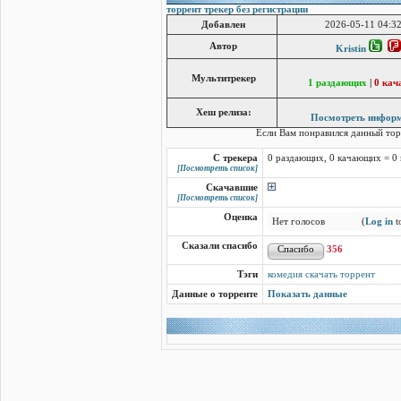
торрент трекер без регистрации
Добавлен
2026-05-11 04:32
Автор
Kristin
Мультитрекер
1 раздающих
|
0 ка
Хеш релиза:
Посмотреть инфор
Если Вам понравился данный то
С трекера
0 раздающих, 0 качающих = 0
[Посмотреть список]
Скачавшие
[Посмотреть список]
Оценка
Нет голосов
(
Log in
to
Сказали спасибо
356
Тэги
комедия скачать торрент
Данные о торренте
Показать данные