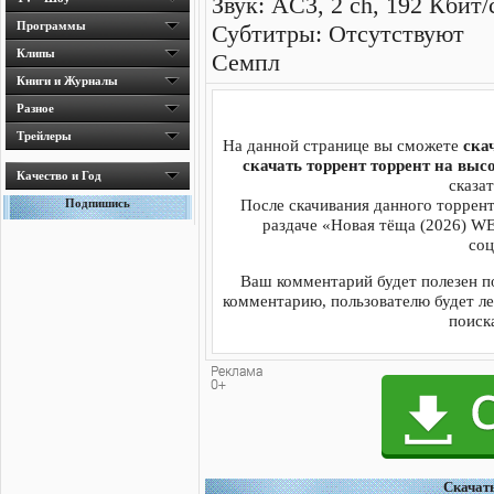
Звук: AC3, 2 ch, 192 Кбит/
Программы
Субтитры: Отсутствуют
Клипы
Семпл
Книги и Журналы
Разное
Трейлеры
На данной странице вы сможете
ска
скачать торрент торрент на выс
Качество и Год
сказат
После скачивания данного торрент
Подпишись
раздаче «Новая тёща (2026) WE
соц
Ваш комментарий будет полезен п
комментарию, пользователю будет ле
поиска
Cкачать