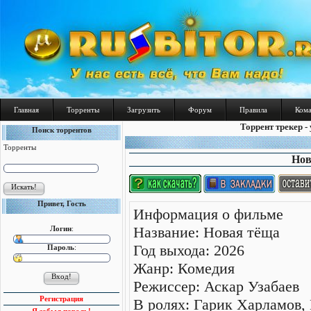
Главная
Торренты
Загрузить
Форум
Правила
Ком
Торрент трекер -
Поиск торрентов
Торренты
Нов
Привет, Гость
Информация о фильме
Название: Новая тёща
Логин
:
Год выхода: 2026
Пароль
:
Жанр: Комедия
Режиссер: Аскар Узабаев
Регистрация
В ролях: Гарик Харламов,