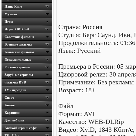
Наше Кино
Музыка
Игры
Страна: Россия
Игры ХВОХ360
Студия: Берг Саунд, Иви,
Cоветские фильмы
Продолжительность: 01:36
Военные фильмы
Язык: Русский
Азиатские фильмы
Документальные
Премьера в России: 05 мар
Рос-кие сериалы
Цифровой релиз: 30 апреля
Заруб-ые сериалы
Примечание: Без рекламы
Фильмы DVD
Возраст: 18+
TV - передачи
Спорт
Файл
Аниме
Формат: AVI
Картинки
Качество: WEB-DLRip
Для мобилы
Видео: XviD, 1843 Кбит/с, 
Android игры и софт
TV - Шоу