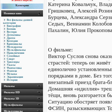
Я забыл пароль!
Катерина Ковальчук, Влад
Категории
Гришковец, Алексей Рози
Новинки кино
Бурцева, Александра Серз
Все фильмы данной
Седых, Вениамин Колобов
категории
Биография
Пахалин, Юлия Прокопова
Боевик
Вестерн
Детективы
Драма
Комедии
Криминалы
Мелодрамы
О фильме:
Мультфильмы
Приключения
Виктор Суслов снова оказ
Семейные
Спорт
страстей: теперь он живёт
Триллеры
Ужасы
единолично установленны
Фантастика
Фэнтези
Музыка
порядками в доме. Без то
Экранизация
История
внезапный приезд брата-б
Фильмы
Домашняя «идиллия» трещи
Фильмы HD
тёщи, вновь разгорается б
Фильмы 3D
Ситуацию обостряет появл
Мультфильмы
ФСИН, разыскивающих То
Мультсериалы